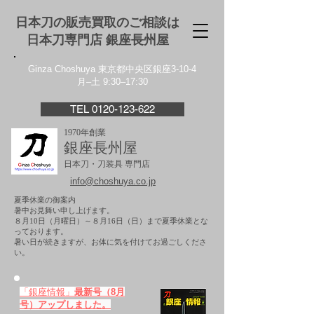
日本刀の販売買取のご相談は
日本刀専門店 銀座⻑州屋
Ginza Choshuya 東京都中央区銀座3-10-4
月–土 9:30–17:30
TEL 0120-123-622
1970年創業
銀座長州屋
日本刀・刀装具 専門店
info@choshuya.co.jp
夏季休業の御案内
暑中お見舞い申し上げます。
８月10日（月曜日）～８月16日（日）まで夏季休業とな
っております。
​暑い日が続きますが、お体に気を付けてお過ごしくださ
い。
「銀座情報」
最新号（8月
号）アップしました。