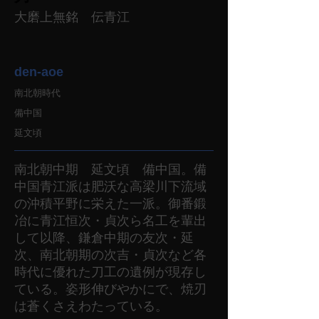
大磨上無銘 伝青江
den-aoe
南北朝時代
備中国
延文頃
南北朝中期 延文頃 備中国。備
中国青江派は肥沃な高梁川下流域
の沖積平野に栄えた一派。御番鍛
冶に青江恒次・貞次ら名工を輩出
して以降、鎌倉中期の友次・延
次、南北朝期の次吉・貞次など各
時代に優れた刀工の遺例が現存し
ている。姿形伸びやかにで、焼刃
は蒼くさえわたっている。