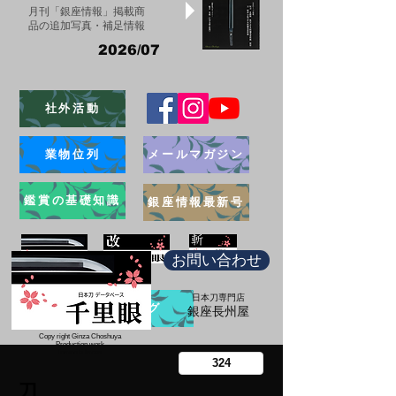
月刊「銀座情報」掲載商
品の追加写真・補足情報
2026/07
社外活動
業物位列
メールマガジン
鑑賞の基礎知識
銀座情報最新号
お問い合わせ
日本刀専門店
ブログ
​銀座長州屋
Copy right Ginza Choshuya
Production work
​Tomoriki Imazu
刀