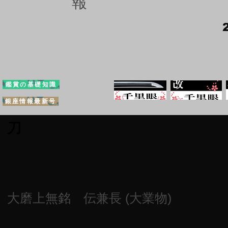
報
鑑賞の基礎知識
銀座情報最新号
刀
大磨上無銘 伝兼長 (大業物)