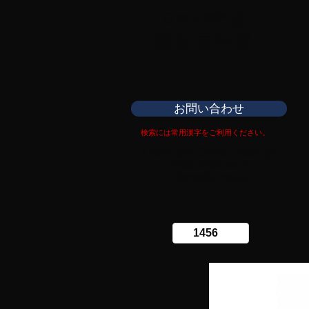
日本刀専門店
​銀座長州屋
お問い合わせ
検索には常用漢字をご利用ください。
Copy right Ginza Choshuya
Production work
​Tomoriki Imazu