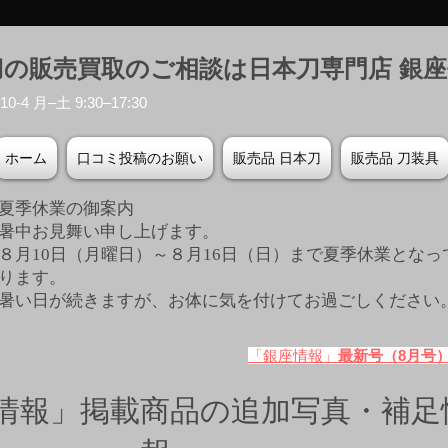
刀の販売買取のご相談は日本刀専門店 銀
-4 月–土 9:30–17:30
ホーム
口コミ投稿のお願い
販売品 日本刀
販売品 刀装具
夏季休業の御案内
暑中お見舞い申し上げます。
８月10日（月曜日）～８月16日（日）まで夏季休業となっ
ります。
​暑い日が続きますが、お体に気を付けてお過ごしください
「銀座情報」
最新号（8月号
情報」掲載商品の追加写真・補足