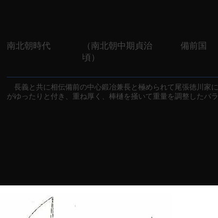
南北朝時代
（南北朝中期貞治
備前国
頃）
長義と共に相伝備前の中心鍛冶兼長と極められて尾張徳川家に
がゆったりと付き、重ね厚く、棒樋を掻いて重量を調整したバ