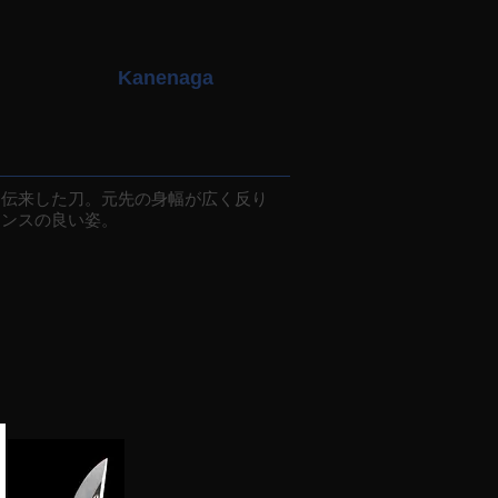
Kanenaga
伝来した刀。元先の身幅が広く反り
ランスの良い姿。