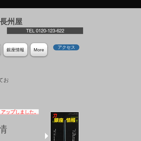
座⻑州屋
TEL 0120-123-622
アクセス
銀座情報
More
てお
。
）アップしました。
情