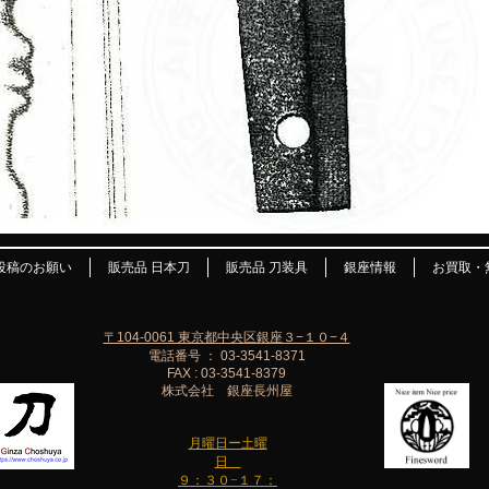
投稿のお願い
販売品 日本刀
販売品 刀装具
銀座情報
お買取・
〒104-0061 東京都中央区銀座３−１０−４
電話番号 ： 03-3541-8371
FAX : 03-3541-8379
株式会社 銀座長州屋
月曜日ー土曜
日
９：３０−１７：