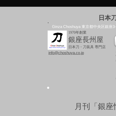
日本
Ginza Choshuya 東京都中央区銀座3-10
1970年創業
銀座長州屋
日本刀・刀装具 専門店
info@choshuya.co.jp
月刊「銀座