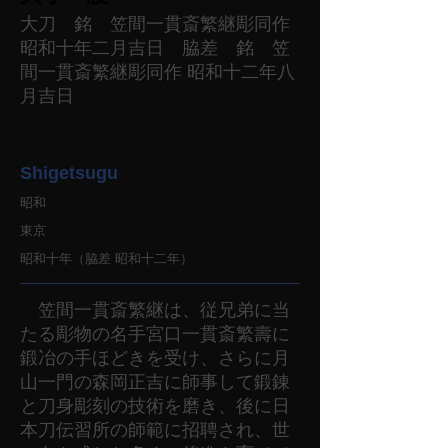
大刀 銘 笠間一貫斎繁継彫同作
昭和十年二月吉日 脇差 銘 笠
間一貫斎繁継彫同作 昭和十二年八
月吉日
Shigetsugu
昭和
東京
昭和十年（脇差 昭和十二年）
笠間一貫斎繁継は、従兄弟に当
たる彫物の名手宮口一貫斎繁壽に
鍛冶の手ほどきを受け、さらに月
山一門の森岡正吉に師事して鍛錬
と刀身彫刻の技術を磨き、後に日
本刀伝習所の師範に招聘され、世