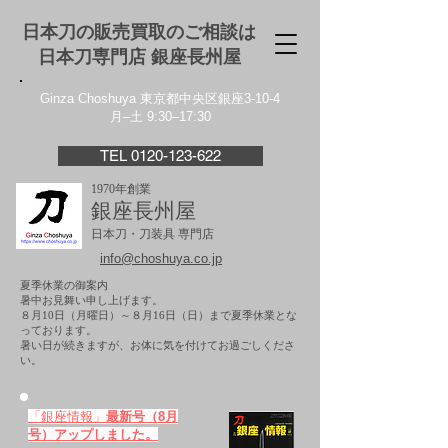
日本刀の販売買取のご相談は
日本刀専門店 銀座⻑州屋
Ginza Choshuya 東京都中央区銀座3-10-4
月–土 9:30–17:30
TEL 0120-123-622
1970年創業
銀座長州屋
日本刀・刀装具 専門店
info@choshuya.co.jp
夏季休業の御案内
暑中お見舞い申し上げます。
８月10日（月曜日）～８月16日（日）まで夏季休業とな
っております。
​暑い日が続きますが、お体に気を付けてお過ごしくださ
い。
「銀座情報」
最新号（8月
号）アップしました。