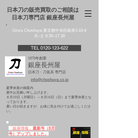
日本刀の販売買取のご相談は
日本刀専門店 銀座⻑州屋
Ginza Choshuya 東京都中央区銀座3-10-4
月–土 9:30–17:30
TEL 0120-123-622
1970年創業
銀座長州屋
日本刀・刀装具 専門店
info@choshuya.co.jp
夏季休業の御案内
暑中お見舞い申し上げます。
８月10日（月曜日）～８月16日（日）まで夏季休業とな
っております。
​暑い日が続きますが、お体に気を付けてお過ごしくださ
い。
「銀座情報」
最新号（8月
号）アップしました。