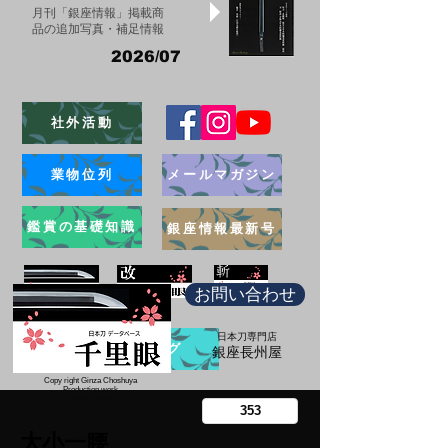
月刊「銀座情報」掲載商
品の追加写真・補足情報
2026/07
社外活動
業物位列
メールマガジン
鑑賞の基礎知識
銀座情報最新号
お問い合わせ
日本刀専門店
ブログ
​銀座長州屋
Copy right Ginza Choshuya
Production work
​Tomoriki Imazu
大小一腰