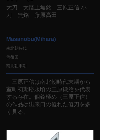
大刀 大磨上無銘 三原正信 小
刀 無銘 藤原高田
Masanobu(Mihara)
南北朝時代
備後国
南北朝末期
三原正信は南北朝時代末期から
室町初期応永頃の三原鍛冶を代表
する存在。個銘極め（三原正信）
の作品は出来口の優れた優刀を多
く見る。