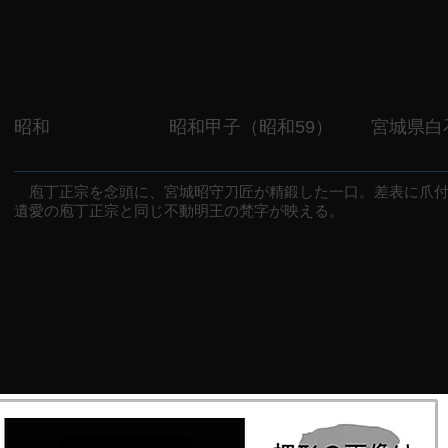
昭和
昭和甲子（昭和59）
宮城県白
庖丁正宗を念頭に、宮城昭守刀匠が精鍛した一口。差表に爪付
遺愛の庖丁正宗と同じ不動明王の梵字が映える。