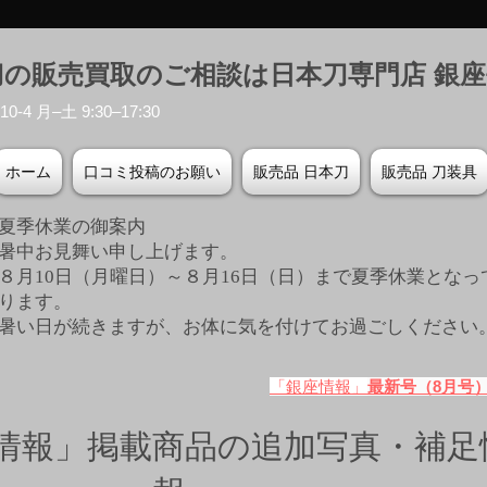
刀の販売買取のご相談は日本刀専門店 銀
-4 月–土 9:30–17:30
ホーム
口コミ投稿のお願い
販売品 日本刀
販売品 刀装具
夏季休業の御案内
暑中お見舞い申し上げます。
８月10日（月曜日）～８月16日（日）まで夏季休業となっ
ります。
​暑い日が続きますが、お体に気を付けてお過ごしください
「銀座情報」
最新号（8月号
情報」掲載商品の追加写真・補足