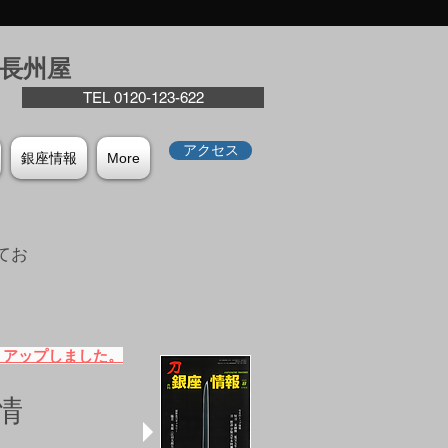
座⻑州屋
TEL 0120-123-622
アクセス
銀座情報
More
てお
。
）アップしました。
情