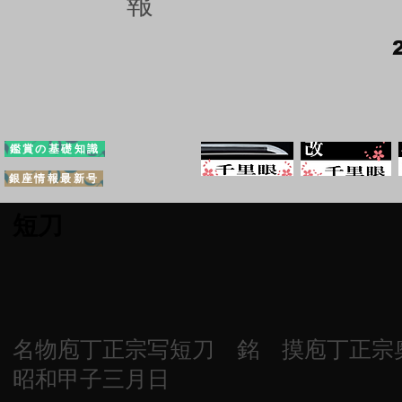
報
鑑賞の基礎知識
銀座情報最新号
短刀
名物庖丁正宗写短刀 銘 摸庖丁正
昭和甲子三月日