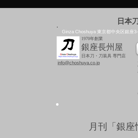
日本
Ginza Choshuya 東京都中央区銀座3-10
1970年創業
銀座長州屋
日本刀・刀装具 専門店
info@choshuya.co.jp
月刊「銀座