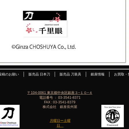
投稿のお願い
販売品 日本刀
販売品 刀装具
銀座情報
お買取・
〒104-0061 東京都中央区銀座３−１０−４
電話番号 ： 03-3541-8371
FAX : 03-3541-8379
株式会社 銀座長州屋
月曜日ー土曜
日