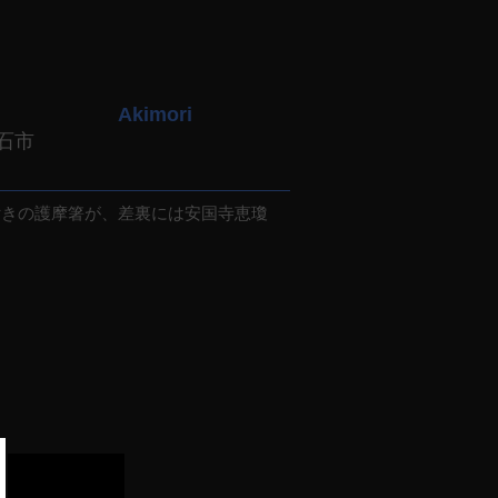
Akimori
石市
きの護摩箸が、差裏には安国寺恵瓊