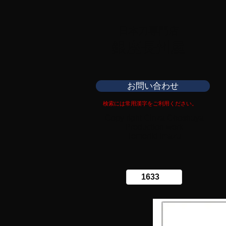
日本刀専門店
​銀座長州屋
お問い合わせ
検索には常用漢字をご利用ください。
Copy right Ginza Choshuya
Production work
​Tomoriki Imazu