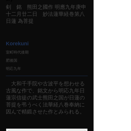
剣 銘 熊田之國作 明應九年庚申
十二月廿二日 妙法蓮華経巻第八
日蓮 為菩提
Korekuni
室町時代後期
肥後国
明応九年
大和千手院や古波平を想わせる
古風な作で、銘文から明応九年日
蓮宗信徒の武士熊田之国が日蓮の
菩提を弔うべく法華経八巻奉納に
因んで精鍛させた作とみられる。