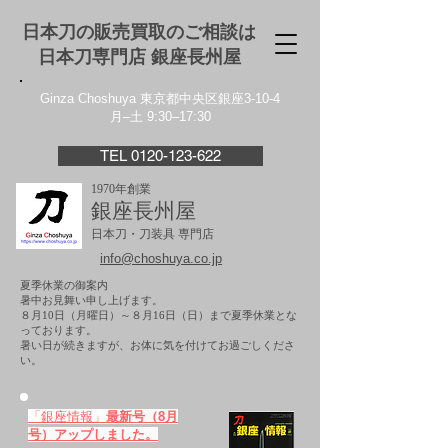
日本刀の販売買取のご相談は
日本刀専門店 銀座⻑州屋
Ginza Choshuya 東京都中央区銀座3-10-4
月–土 9:30–17:30
TEL 0120-123-622
1970年創業
銀座長州屋
日本刀・刀装具 専門店
info@choshuya.co.jp
夏季休業の御案内
暑中お見舞い申し上げます。
８月10日（月曜日）～８月16日（日）まで夏季休業とな
っております。
​暑い日が続きますが、お体に気を付けてお過ごしくださ
い。
「銀座情報」
最新号（8月
号）アップしました。