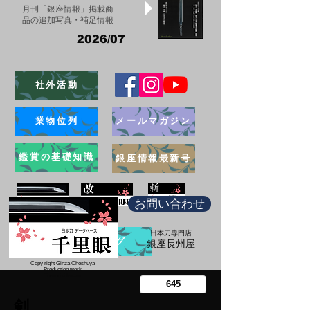
月刊「銀座情報」掲載商
品の追加写真・補足情報
2026/07
社外活動
業物位列
メールマガジン
鑑賞の基礎知識
銀座情報最新号
お問い合わせ
日本刀専門店
ブログ
​銀座長州屋
Copy right Ginza Choshuya
Production work
​Tomoriki Imazu
剣