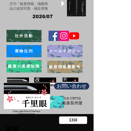
月刊「銀座情報」掲載商
品の追加写真・補足情報
2026/07
社外活動
業物位列
メールマガジン
鑑賞の基礎知識
銀座情報最新号
お問い合わせ
日本刀専門店
ブログ
​銀座長州屋
Copy right Ginza Choshuya
Production work
​Tomoriki Imazu
脇差