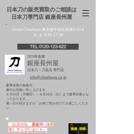
日本刀の販売買取のご相談は
日本刀専門店 銀座⻑州屋
Ginza Choshuya 東京都中央区銀座3-10-4
月–土 9:30–17:30
TEL 0120-123-622
1970年創業
銀座長州屋
日本刀・刀装具 専門店
info@choshuya.co.jp
夏季休業の御案内
暑中お見舞い申し上げます。
８月10日（月曜日）～８月16日（日）まで夏季休業とな
っております。
​暑い日が続きますが、お体に気を付けてお過ごしくださ
い。
「銀座情報」
最新号（8月
号）アップしました。