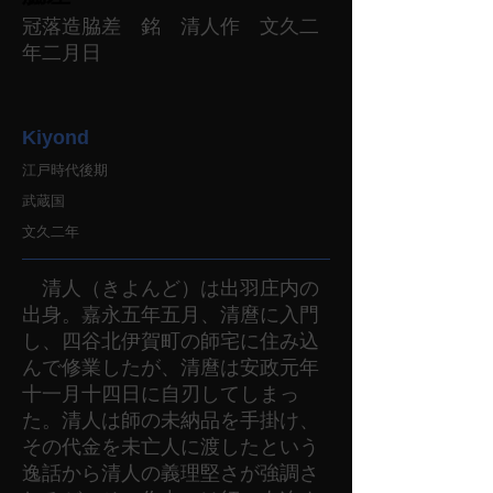
冠落造脇差 銘 清人作 文久二
年二月日
Kiyond
江戸時代後期
武蔵国
文久二年
清人（きよんど）は出羽庄内の
出身。嘉永五年五月、清麿に入門
し、四谷北伊賀町の師宅に住み込
んで修業したが、清麿は安政元年
十一月十四日に自刃してしまっ
た。清人は師の未納品を手掛け、
その代金を未亡人に渡したという
逸話から清人の義理堅さが強調さ