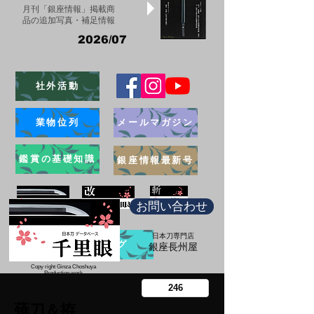
月刊「銀座情報」掲載商
品の追加写真・補足情報
2026/07
社外活動
業物位列
メールマガジン
鑑賞の基礎知識
銀座情報最新号
お問い合わせ
日本刀専門店
ブログ
​銀座長州屋
Copy right Ginza Choshuya
Production work
​Tomoriki Imazu
薙刀＆拵