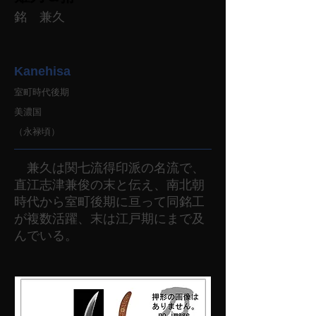
銘 兼久
Kanehisa
室町時代後期
美濃国
（永禄頃）
兼久は関七流得印派の名流で、
直江志津兼俊の末と伝え、南北朝
時代から室町後期に亘って同銘工
が複数活躍、末は江戸期にまで及
んでいる。