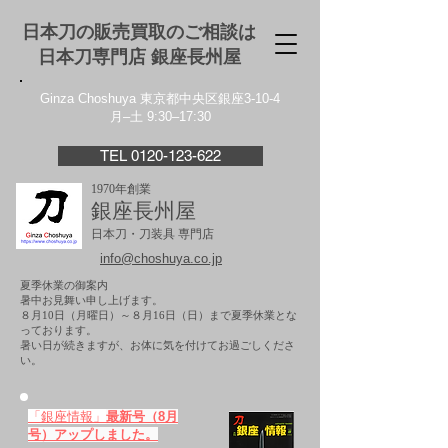
日本刀の販売買取のご相談は
日本刀専門店 銀座⻑州屋
Ginza Choshuya 東京都中央区銀座3-10-4
月–土 9:30–17:30
TEL 0120-123-622
1970年創業
銀座長州屋
日本刀・刀装具 専門店
info@choshuya.co.jp
夏季休業の御案内
暑中お見舞い申し上げます。
８月10日（月曜日）～８月16日（日）まで夏季休業とな
っております。
​暑い日が続きますが、お体に気を付けてお過ごしくださ
い。
「銀座情報」
最新号（8月
号）アップしました。