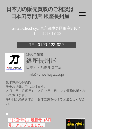
日本刀の販売買取のご相談は
日本刀専門店 銀座⻑州屋
Ginza Choshuya 東京都中央区銀座3-10-4
月–土 9:30–17:30
TEL 0120-123-622
1970年創業
銀座長州屋
日本刀・刀装具 専門店
info@choshuya.co.jp
夏季休業の御案内
暑中お見舞い申し上げます。
８月10日（月曜日）～８月16日（日）まで夏季休業とな
っております。
​暑い日が続きますが、お体に気を付けてお過ごしくださ
い。
「銀座情報」
最新号（8月
号）アップしました。