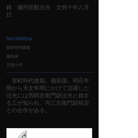
銘 備州長船法光 文明十年八月
日
Norimitsu
室町時代後期
備前国
文明j十年
室町時代後期。備前国。明応年
間から天文年間にかけて活躍した
法光には四郎左衛門尉法光と銘す
る工が知られ、与三左衛門尉祐定
との合作がある。