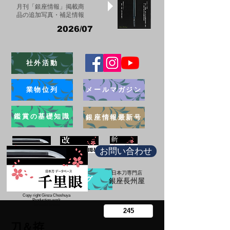
月刊「銀座情報」掲載商
品の追加写真・補足情報
2026/07
社外活動
業物位列
メールマガジン
鑑賞の基礎知識
銀座情報最新号
お問い合わせ
日本刀専門店
ブログ
​銀座長州屋
Copy right Ginza Choshuya
Production work
​Tomoriki Imazu
刀＆拵