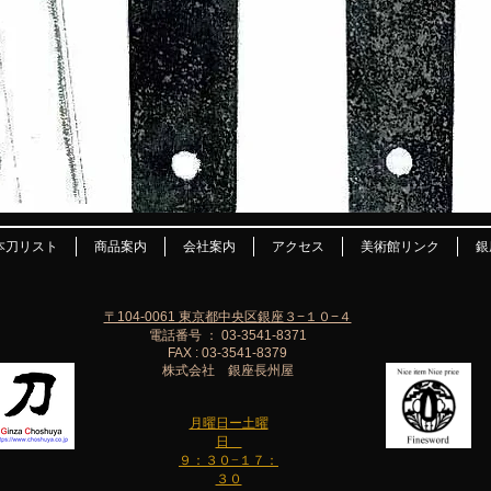
本刀リスト
商品案内
会社案内
アクセス
美術館リンク
銀
〒104-0061 東京都中央区銀座３−１０−４
電話番号 ： 03-3541-8371
FAX : 03-3541-8379
株式会社 銀座長州屋
月曜日ー土曜
日
９：３０−１７：
３０