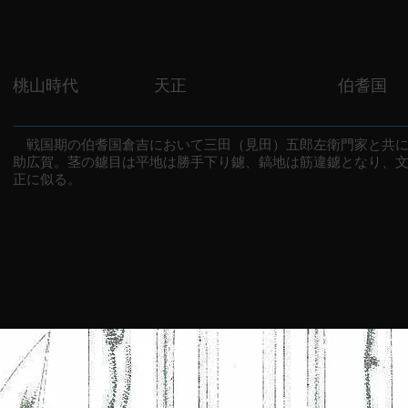
桃山時代
天正
伯耆国
戦国期の伯耆国倉吉において三田（見田）五郎左衛門家と共に
助広賀。茎の鑢目は平地は勝手下り鑢、鎬地は筋違鑢となり、文安年
正に似る。