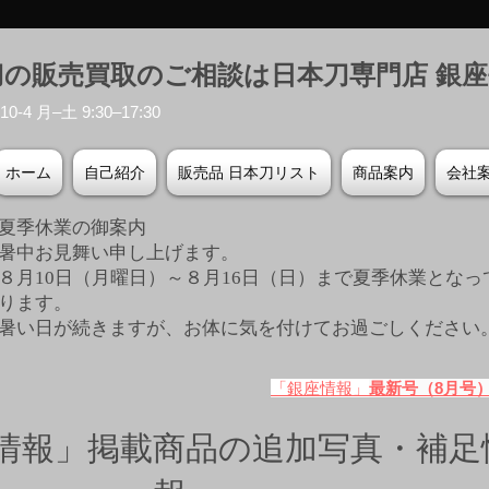
刀の販売買取のご相談は日本刀専門店 銀
-4 月–土 9:30–17:30
ホーム
自己紹介
販売品 日本刀リスト
商品案内
会社
夏季休業の御案内
暑中お見舞い申し上げます。
８月10日（月曜日）～８月16日（日）まで夏季休業となっ
ります。
​暑い日が続きますが、お体に気を付けてお過ごしください
「銀座情報」
最新号（8月号
情報」掲載商品の追加写真・補足