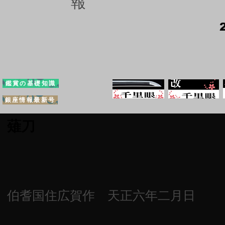
報
鑑賞の基礎知識
銀座情報最新号
薙刀
伯耆国住広賀作 天正六年二月日