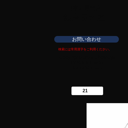
日本刀専門店
​銀座長州屋
お問い合わせ
検索には常用漢字をご利用ください。
Copy right Ginza Choshuya
Production work
​Tomoriki Imazu