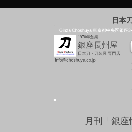
日本
Ginza Choshuya 東京都中央区銀座3-10
1970年創業
銀座長州屋
日本刀・刀装具 専門店
info@choshuya.co.jp
月刊「銀座