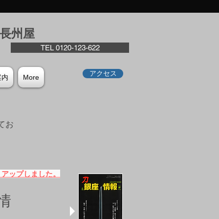
座⻑州屋
TEL 0120-123-622
アクセス
案内
More
てお
。
）アップしました。
情