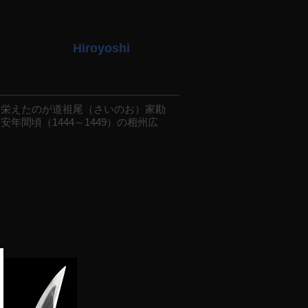
Hiroyoshi
栄えたのが道祖尾（さいのお）家勘
間頃（1444～1449）の相州広