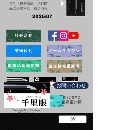
月刊「銀座情報」掲載商
品の追加写真・補足情報
2026/07
社外活動
業物位列
メールマガジン
鑑賞の基礎知識
銀座情報最新号
お問い合わせ
日本刀専門店
ブログ
​銀座長州屋
Copy right Ginza Choshuya
Production work
​Tomoriki Imazu
刀