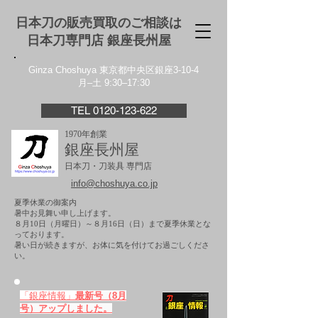
日本刀の販売買取のご相談は
日本刀専門店 銀座⻑州屋
Ginza Choshuya 東京都中央区銀座3-10-4
月–土 9:30–17:30
TEL 0120-123-622
1970年創業
銀座長州屋
日本刀・刀装具 専門店
info@choshuya.co.jp
夏季休業の御案内
暑中お見舞い申し上げます。
８月10日（月曜日）～８月16日（日）まで夏季休業とな
っております。
​暑い日が続きますが、お体に気を付けてお過ごしくださ
い。
「銀座情報」
最新号（8月
号）アップしました。