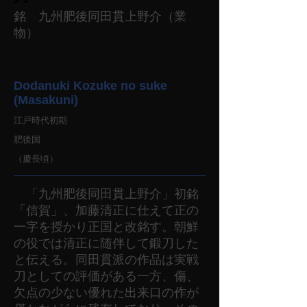
銘 九州肥後同田貫上野介（業
物）
Dodanuki Kozuke no suke
(Masakuni)
江戸時代初期
肥後国
（慶長頃）
「九州肥後同田貫上野介」初銘
「信賀」、加藤清正に仕えて正の
一字を授かり正国と改銘す。朝鮮
の役では清正に随伴して鍛刀した
と伝える。同田貫派の作品は実戦
刀としての評価がある一方、傷、
欠点の少ない優れた出来口の作が