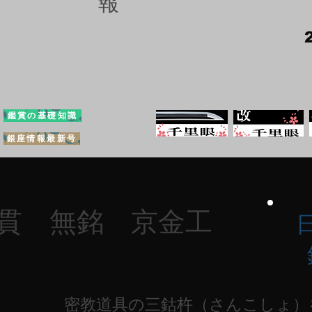
報
鑑賞の基礎知識
銀座情報最新号
目貫 無銘 京金工
密教道具の三鈷杵（さんこしょ）