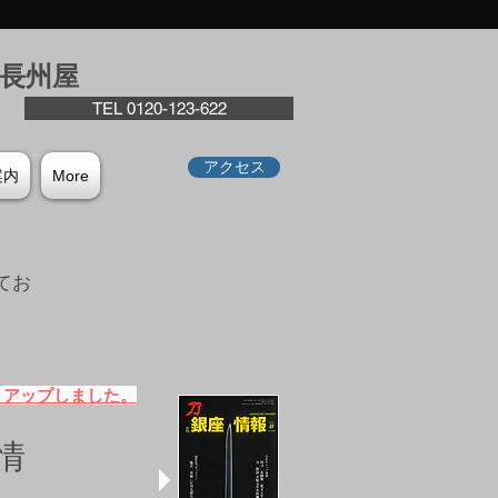
座⻑州屋
TEL 0120-123-622
アクセス
案内
More
てお
。
）アップしました。
情