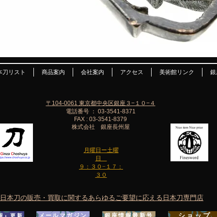
本刀リスト
商品案内
会社案内
アクセス
美術館リンク
銀
〒104-0061 東京都中央区銀座３−１０−４
電話番号 ： 03-3541-8371
FAX : 03-3541-8379
株式会社 銀座長州屋
月曜日ー土曜
日
９：３０−１７：
３０
日本刀の販売・買取に関するあらゆるご要望に応える日本刀専門店
ショップ
メールマガジン
銀座情報最新号
報』更新