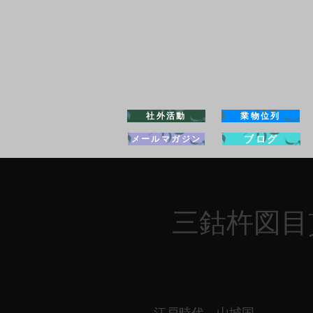
社外活動
業物位列
ブログ
メールマガジン
​三鈷杵図