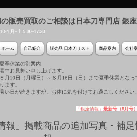
刀の販売買取のご相談は日本刀専門店 銀
-4 月–土 9:30–17:30
ホーム
自己紹介
販売品 日本刀リスト
商品案内
会社
夏季休業の御案内
暑中お見舞い申し上げます。
８月10日（月曜日）～８月16日（日）まで夏季休業となっ
ります。
​暑い日が続きますが、お体に気を付けてお過ごしください
「銀座情報」
最新号（8月号
情報」掲載商品の追加写真・補足