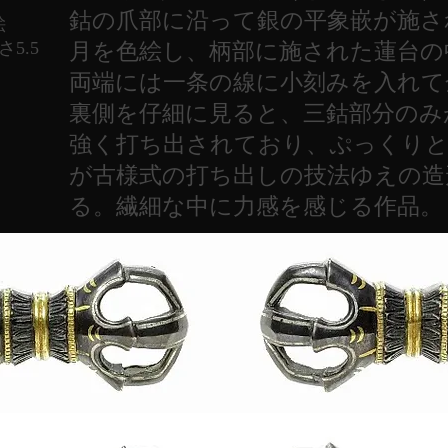
鈷の爪部に沿って銀の平象嵌が施さ
絵
さ5.5
月を色絵し、柄部に施された蓮台の
両端には一条の線に小刻みを入れて
裏側を仔細に見ると、三鈷部分のみ
強く打ち出されており、ぷっくり
が古様式の打ち出しの技法ゆえの造
る。繊細な中に力感を感じる作品。