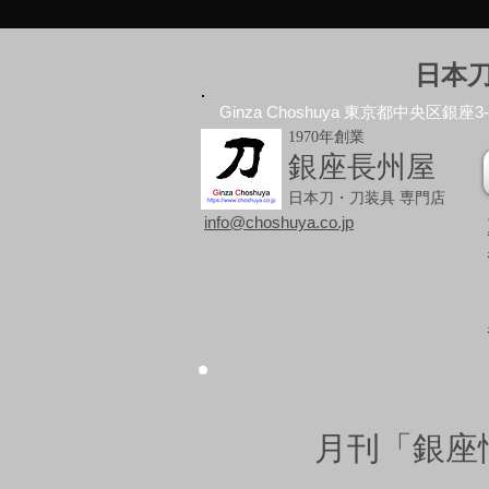
日本
Ginza Choshuya 東京都中央区銀座3-10
1970年創業
銀座長州屋
日本刀・刀装具 専門店
info@choshuya.co.jp
月刊「銀座