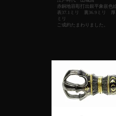
江戸時代 山城国
赤銅地容彫打出銀平象嵌色
表37.1ミリ 裏36.9ミリ 厚
ミリ
ご成約たまわりました。