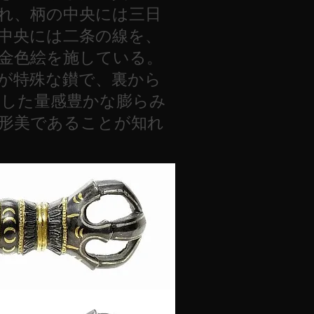
れ、柄の中央には三日
中央には二条の線を、
金色絵を施している。
が特殊な鑚で、裏から
とした量感豊かな膨らみ
形美であることが知れ