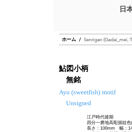
日
ホーム
/
Senrigan (Gadai_mei, T
鮎図小柄
無銘
Ayu (sweetfish) motif
Unsigned
江戸時代後期
四分一磨地高彫据紋色
長さ：100mm 幅：14