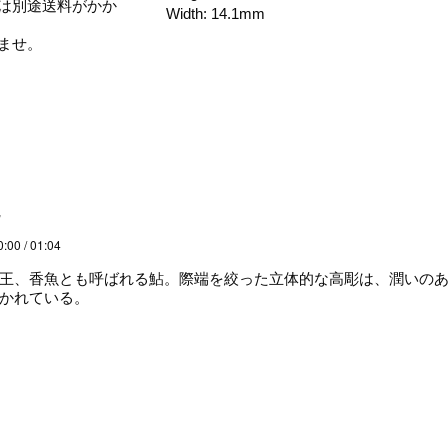
は別途送料がかか
Width: 14.1mm
ませ。
説
0:00 / 01:04
王、香魚とも呼ばれる鮎。際端を絞った立体的な高彫は、潤いの
かれている。