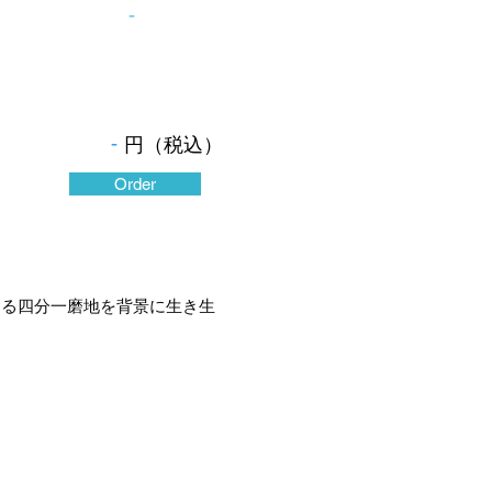
-
-
円（税込）
Order
ある四分一磨地を背景に生き生