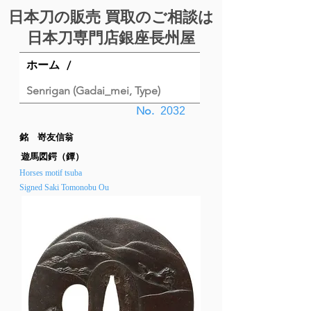
日本刀の販売 買取のご相談は
日本刀専門店銀座⻑州屋
ホーム
/
Senrigan (Gadai_mei, Type)
No.
2032
銘 嵜友信翁
遊馬図鍔（鐔）
Horses motif tsuba
Signed Saki Tomonobu Ou