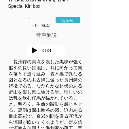
Special Kiri box
-
Order
-
円（税込）
​音声解説
-01:04
長州鐔の美点を表した黒味が強く
鍛えの良い鉄地は、耳に向かって肉
を落とす造り込み。表と裏で異なる
図となるのも古鐔に倣った長州鐔の
特徴である。なだらかな起伏のある
野山を楽し気に駆ける馬。珍しいの
は乳を飲む仔馬が描かれているこ
と。明るく、生命の躍動を感じさせ
る。裏側は深山幽谷の図。迫力ある
鋤出高彫で、奇岩の間を迸る渓流か
ら涼風が吹いてくるようだ。嵜友信
は河崎友信同人で毛利家の藩工。実