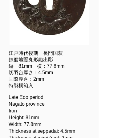
江戸時代後期 長門国萩
鉄磨地竪丸形鋤出彫
縦：81mm 横：77.8mm
切羽台厚さ：4.5mm
耳際厚さ：2mm
特製桐箱入
Late Edo period
Nagato province
Iron
Height: 81mm
Width: 77.8mm
Thickness at seppadai: 4.5mm
Thickness at mimi (rim): 2mm