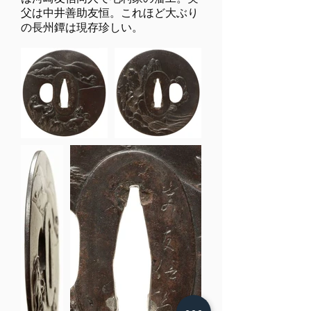
父は中井善助友恒。これほど大ぶり
の長州鐔は現存珍しい。