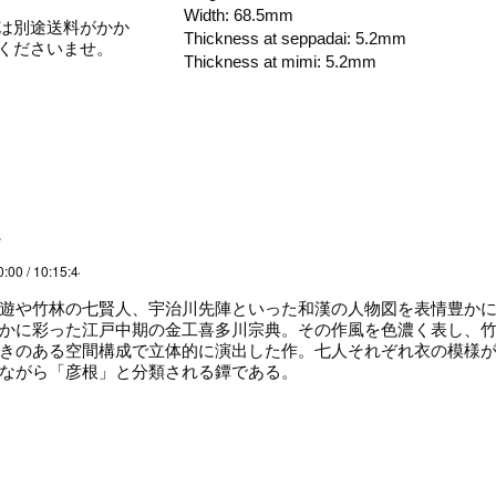
Width: 68.5mm
は別途送料がかか
Thickness at seppadai: 5.2mm
くださいませ。
Thickness at mimi: 5.2mm
説
0:00 / 10:15:44
遊や竹林の七賢人、宇治川先陣といった和漢の人物図を表情豊かに
かに彩った江戸中期の金工喜多川宗典。その作風を色濃く表し、
きのある空間構成で立体的に演出した作。七人それぞれ衣の模様
ながら「彦根」と分類される鐔である。