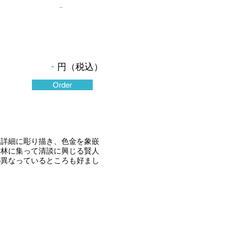
-
-
円（税込）
Order
詳細に彫り描き、色金を象嵌
竹林に集って清談に興じる賢人
が異なっているところも好まし