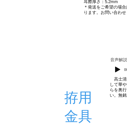
耳際厚さ：5.2mm
＊発送をご希望の場合
ります。お問い合わせ
​音声解
0
高士清
して華や
らを奥行
拵用
い。無銘
金具