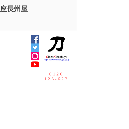
銀座⻑州屋
0120
123-622