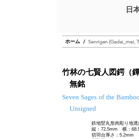
日
ホーム
/
Senrigan (Gadai_mei, T
竹林の七賢人図鍔（
無銘
Seven Sages of the Bamboo
Unsigned
鉄地竪丸形肉彫り地透
縦：72.5mm 横：68.
切羽台厚さ：5.2mm