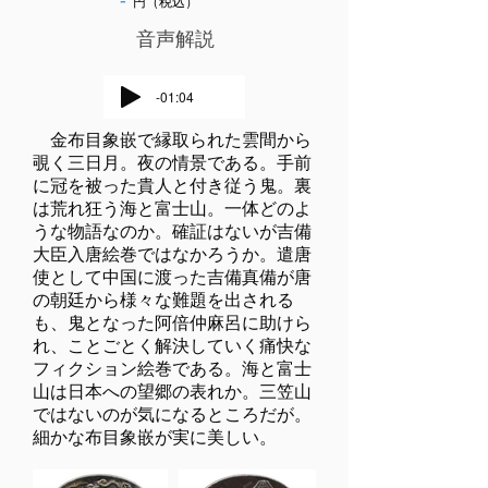
-
円（税込）
​音声解説
-01:04
金布目象嵌で縁取られた雲間から
覗く三日月。夜の情景である。手前
に冠を被った貴人と付き従う鬼。裏
は荒れ狂う海と富士山。一体どのよ
うな物語なのか。確証はないが吉備
大臣入唐絵巻ではなかろうか。遣唐
使として中国に渡った吉備真備が唐
の朝廷から様々な難題を出される
も、鬼となった阿倍仲麻呂に助けら
れ、ことごとく解決していく痛快な
フィクション絵巻である。海と富士
山は日本への望郷の表れか。三笠山
ではないのが気になるところだが。
細かな布目象嵌が実に美しい。