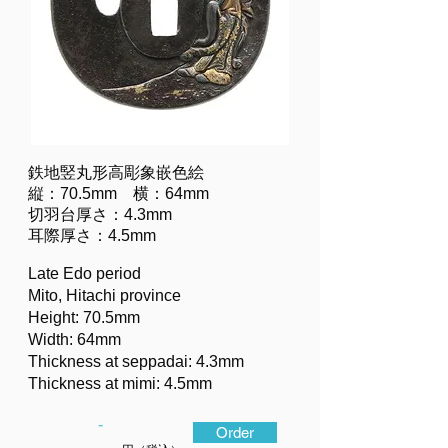
鉄地竪丸形高彫象嵌色絵
縦：70.5mm 横：64mm
切羽台厚さ：4.3mm
耳際厚さ：4.5mm
Late Edo period
Mito, Hitachi province
Height: 70.5mm
Width: 64mm
Thickness at seppadai: 4.3mm
Thickness at mimi: 4.5mm
-
Order