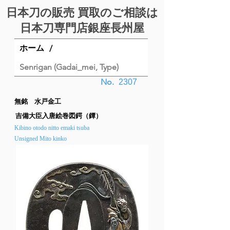
日本刀の販売 買取のご相談は
日本刀専門店銀座⻑州屋
ホーム
/
Senrigan (Gadai_mei, Type)
No.
2307
無銘 水戸金工
吉備大臣入唐絵巻図鍔（鐔）
Kibino otodo nitto emaki tsuba
Unsigned Mito kinko