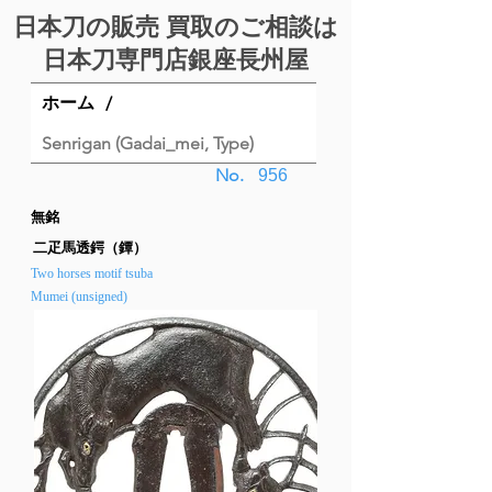
日本刀の販売 買取のご相談は
日本刀専門店銀座⻑州屋
ホーム
/
Senrigan (Gadai_mei, Type)
No.
956
無銘
二疋馬透鍔（鐔）
Two horses motif tsuba
Mumei (unsigned)