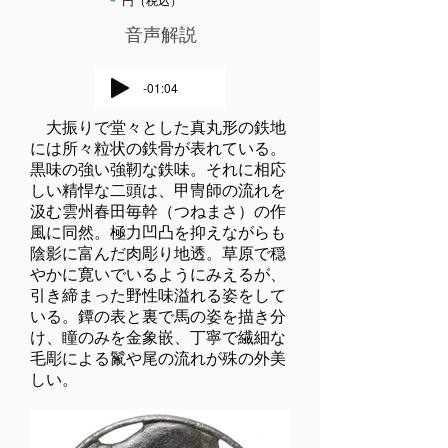
円（税込）
​音声解説
-01:04
大振りで堂々とした真丸形の鉄地
には所々粒状の鉄骨が表れている。
黒味の強い強靭な鉄味。それに相応
しい精悍な二頭は、甲冑師の流れを
汲む雲州春田毎幹（つねまさ）の作
風に同然。極力凹凸を抑えながらも
陰影に富んだ肉彫り地透。草原で穏
やかに寛いでいるようにみえるが、
引き締まった野性味溢れる姿をして
いる。鐔の表と裏で馬の姿を描き分
け、瞳のみを金象嵌、丁寧で繊細な
毛彫による鬣や尾の流れが殊の外美
しい。