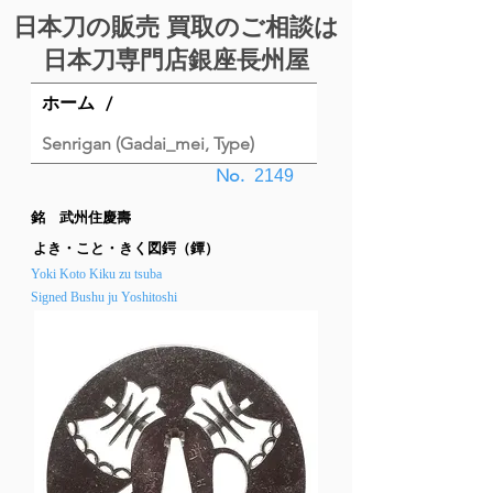
日本刀の販売 買取のご相談は
日本刀専門店銀座⻑州屋
ホーム
/
Senrigan (Gadai_mei, Type)
No.
2149
銘 武州住慶壽
よき・こと・きく図鍔（鐔）
Yoki Koto Kiku zu tsuba
Signed Bushu ju Yoshitoshi