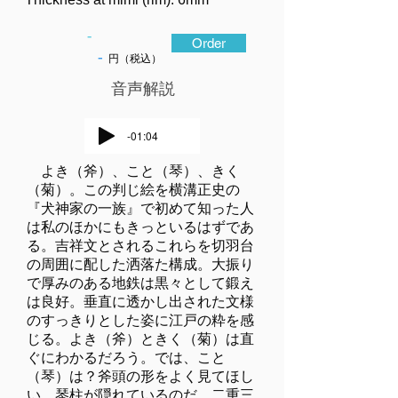
-
Order
-
円（税込）
​音声解説
-01:04
よき（斧）、こと（琴）、きく
（菊）。この判じ絵を横溝正史の
『犬神家の一族』で初めて知った人
は私のほかにもきっといるはずであ
る。吉祥文とされるこれらを切羽台
の周囲に配した洒落た構成。大振り
で厚みのある地鉄は黒々として鍛え
は良好。垂直に透かし出された文様
のすっきりとした姿に江戸の粋を感
じる。よき（斧）ときく（菊）は直
ぐにわかるだろう。では、こと
（琴）は？斧頭の形をよく見てほし
い。琴柱が隠れているのだ。二重三