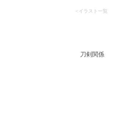
<イラスト一覧
棟重
刀剣関係