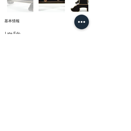
基本情報
Late Edo
幕末の思想家で研究家、また後の日本を
動かしてゆく多くの若者を育てた教育者と
して知られる佐久間(さくま)象山(しょうざ
ん)が書斎で使用していた刀掛。
象山は、海外密航を試みた吉田松陰の事件
に連座し、嘉永七年から九年間に及ぶ蟄居
を命じられた。その間に、自らの設計で製
作させ、愛蔵していた刀掛である。背を低
く安定感を持たせた構造で、大小二本掛な
がら並列に置く珍しい様式。
黒漆塗に金粉で縁取りし、柱の宝珠(ほうじ
ゅ)透かしと金(きん)蒔絵(まきえ)で家紋を散
らしただけの簡潔な装飾。箱書を記した神
山(かみやま)羽(う)桂(けい)は(注)象山研究家
で、自ら後学と誌している。