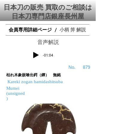
日本刀の販売 買取のご相談は
日本刀専門店銀座⻑州屋
会員専用詳細ページ
小柄 笄 解説
/
​音声解説
-01:04
​No.
879
枯れ木象嵌喰出鍔（鐔） 無銘
Kareki zogan hamidashitsuba
Mumei
(unsigned
)