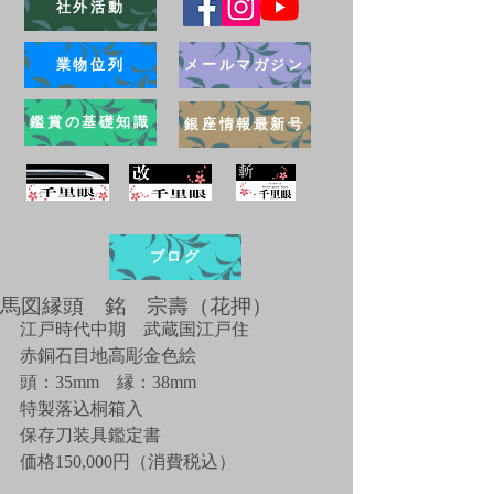
社外活動
業物位列
メールマガジン
鑑賞の基礎知識
銀座情報最新号
ブログ
馬図縁頭 銘 宗壽（花押）
江戸時代中期　武蔵国江戸住
赤銅石目地高彫金色絵
頭：35mm　縁：38mm
特製落込桐箱入
保存刀装具鑑定書
価格150,000円（消費税込）