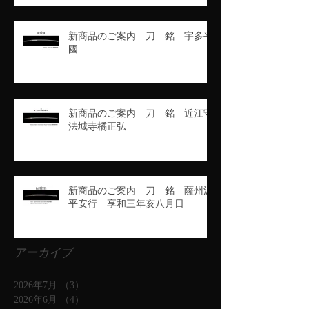
新商品のご案内 刀 銘 宇多平
國
新商品のご案内 刀 銘 近江守
法城寺橘正弘
新商品のご案内 刀 銘 薩州波
平安行 享和三年亥八月日
アーカイブ
2026年7月
（3）
3件の記事
2026年6月
（4）
4件の記事