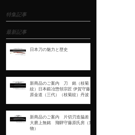
特集記事
最新記事
日本刀の魅力と歴史
新商品のご案内 刀 銘（枝菊
紋）日本鍛冶惣領宗匠 伊賀守藤
原金道（三代）（枝菊紋）丹波守
吉道（京四代）（業物）
新商品のご案内 片切刃造脇差
大磨上無銘 飛騨守藤原氏房（業
物）