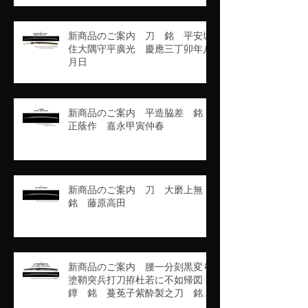
新商品のご案内 刀 銘 平安城
住大隅守平廣光 慶應三丁卯年八
月日
新商品のご案内 平造脇差 銘
正蔭作 嘉永甲寅仲春
新商品のご案内 刀 大磨上無
銘 藤原高田
新商品のご案内 腰一分刻黒変り
塗鞘突兵打刀拵杜若に不如帰図
鐔 銘 蔓莬子紫酔製之刀 銘
豊州高田住藤原行長