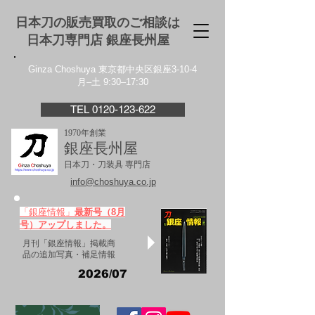
日本刀の販売買取のご相談は
日本刀専門店 銀座⻑州屋
Ginza Choshuya 東京都中央区銀座3-10-4
月–土 9:30–17:30
TEL 0120-123-622
1970年創業
銀座長州屋
日本刀・刀装具 専門店
info@choshuya.co.jp
「銀座情報」
最新号（8月
号）アップしました。
月刊「銀座情報」掲載商
品の追加写真・補足情報
2026/07