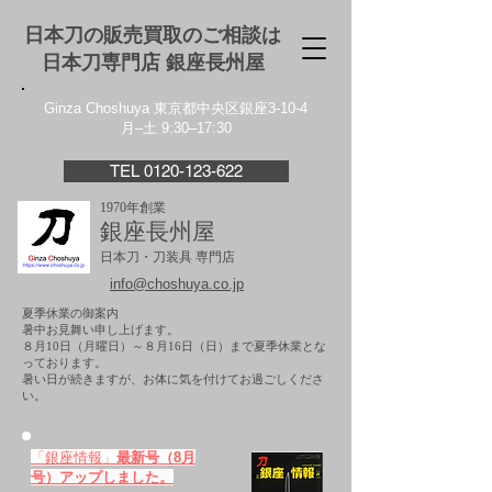
日本刀の販売買取のご相談は
日本刀専門店 銀座⻑州屋
Ginza Choshuya 東京都中央区銀座3-10-4
月–土 9:30–17:30
TEL 0120-123-622
1970年創業
銀座長州屋
日本刀・刀装具 専門店
info@choshuya.co.jp
夏季休業の御案内
暑中お見舞い申し上げます。
８月10日（月曜日）～８月16日（日）まで夏季休業とな
っております。
​暑い日が続きますが、お体に気を付けてお過ごしくださ
い。
「銀座情報」
最新号（8月
号）アップしました。