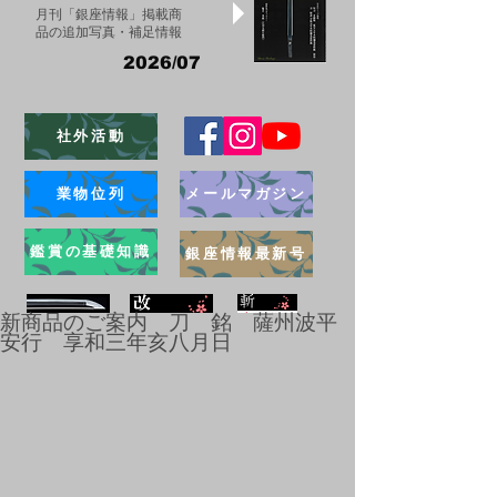
月刊「銀座情報」掲載商
品の追加写真・補足情報
2026/07
社外活動
業物位列
メールマガジン
鑑賞の基礎知識
銀座情報最新号
新商品のご案内 刀 銘 薩州波平
安行 享和三年亥八月日
ブログ