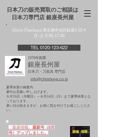
日本刀の販売買取のご相談は
日本刀専門店 銀座⻑州屋
Ginza Choshuya 東京都中央区銀座3-10-4
月–土 9:30–17:30
TEL 0120-123-622
1970年創業
銀座長州屋
日本刀・刀装具 専門店
info@choshuya.co.jp
夏季休業の御案内
暑中お見舞い申し上げます。
８月10日（月曜日）～８月16日（日）まで夏季休業とな
っております。
​暑い日が続きますが、お体に気を付けてお過ごしくださ
い。
「銀座情報」
最新号（8月
号）アップしました。