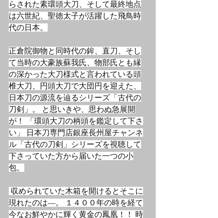
らされた素環頭大刀、そして最終地点
は六世紀、聖徳太子が活躍した飛鳥時
代の日本。
正倉院御物と同時代の鉾、直刀、そし
て当時の大豪族蘇我氏、物部氏とも縁
の深かった大刀様式と言われている頭
椎大刀、円頭大刀で大団円を迎えた、
日本刀の源流を辿るシリーズ「古代の
刀剣」。 と思いきや、思わぬ急展開
が！ 「環頭大刀の柄頭を鑑定して下さ
い」 日本刀専門店銀座長州屋チャンネ
ル「古代の刀剣」シリーズを視聴して
下さっていた方から届いた一つの小
包。
 収められていた木箱を開けるとそこに
現れたのは―。 １４００年の時を経て
今なお鮮やかに輝く黄金の鳳凰！！ 時