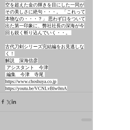
空を超えた金の輝きを目にした一同が
その美しさに絶句・・・。 「これって
本物なの・・・？」 思わず口をついて
出た第一印象に、弊社社長の深海が今
回も鋭く斬り込んでいく・・。 
古代刀剣シリーズ完結編をお見逃しな
く！
解説　深海信彦
 アシスタント　今津
 編集　今津　寺尾 
https://www.choshuya.co.jp
https://youtu.be/VCNLvBlw0mA