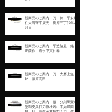
新商品のご案内 刀 銘 平安城
住大隅守平廣光 慶應三丁卯年八
月日
新商品のご案内 平造脇差 銘
正蔭作 嘉永甲寅仲春
新商品のご案内 刀 大磨上無
銘 藤原高田
新商品のご案内 腰一分刻黒変り
塗鞘突兵打刀拵杜若に不如帰図
鐔 銘 蔓莬子紫酔製之刀 銘