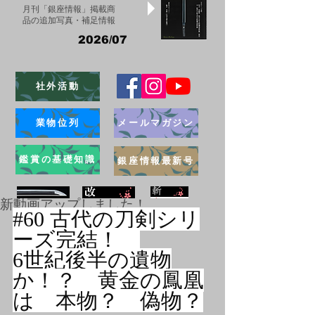
月刊「銀座情報」掲載商
品の追加写真・補足情報
2026/07
社外活動
業物位列
メールマガジン
鑑賞の基礎知識
銀座情報最新号
新動画アップしました！
#60
 古代の刀剣シリ
ーズ完結！　
ブログ
6世紀後半の遺物
か！？　黄金の鳳凰
は　本物？　偽物？