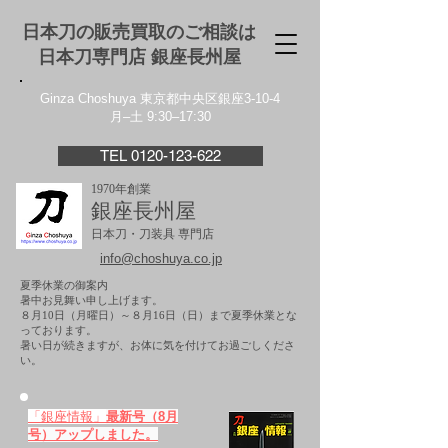
日本刀の販売買取のご相談は
日本刀専門店 銀座⻑州屋
Ginza Choshuya 東京都中央区銀座3-10-4
月–土 9:30–17:30
TEL 0120-123-622
1970年創業
銀座長州屋
日本刀・刀装具 専門店
info@choshuya.co.jp
夏季休業の御案内
暑中お見舞い申し上げます。
８月10日（月曜日）～８月16日（日）まで夏季休業とな
っております。
​暑い日が続きますが、お体に気を付けてお過ごしくださ
い。
「銀座情報」
最新号（8月
号）アップしました。