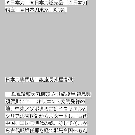
＃日本刀　＃日本刀販売品　＃日本刀
銀座　＃日本刀東京　
#刀剣
日本刀専門店　銀座長州屋提供
　 単鳳環頭大刀柄頭 六世紀後半 福島県
須賀川出土 　 オリエント文明発祥の
地、中東メソポタミアはイスラエルと
シリアの青銅剣からスタートし、古代
中国、三国志時代の魏、そしてそこか
ら古代朝鮮任那を経て邪馬台国へもた