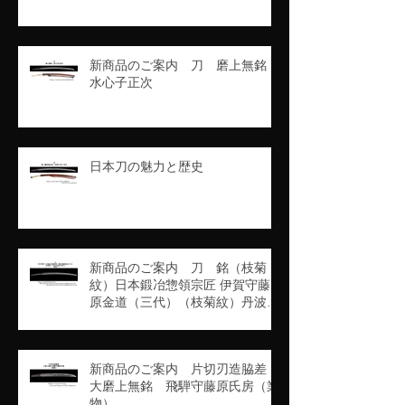
新商品のご案内 刀 磨上無銘
水心子正次
日本刀の魅力と歴史
新商品のご案内 刀 銘（枝菊
紋）日本鍛冶惣領宗匠 伊賀守藤
原金道（三代）（枝菊紋）丹波守
吉道（京四代）（業物）
新商品のご案内 片切刃造脇差
大磨上無銘 飛騨守藤原氏房（業
物）