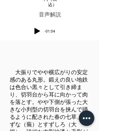
込）
​音声解説
-01:04
大振りでやや横広がりの安定
感のある丸形。鍛えの良い地鉄
は色合い黒々として引き締ま
り、切羽台から耳に向かって肉
を落とす。やや下側が張った大
きな小判型の切羽台を挟んで踊
るように配された春の七草、す
ずな（蕪）とすずしろ（大
根）。詳細な肉彫地透と毛彫が