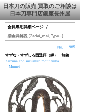
日本刀の販売 買取のご相談は
日本刀専門店銀座⻑州屋
会員専用詳細ページ
/
揃金具解説 (Gadai_mei, Type...)
985
No.
すずな・すずしろ図透鍔（鐔） 無銘
Suzuna and suzushiro motif tsuba
Mumei