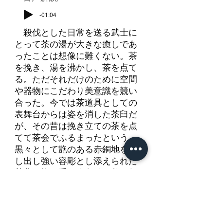
-01:04
殺伐とした日常を送る武士に
とって茶の湯が大きな癒しであ
ったことは想像に難くない。茶
を挽き、湯を沸かし、茶を点て
る。ただそれだけのために空間
や器物にこだわり美意識を競い
合った。今では茶道具としての
表舞台からは姿を消した茶臼だ
が、その昔は挽き立ての茶を点
てて茶会でふるまったという。
黒々として艶のある赤銅地を押
し出し強い容彫とし添えられた
茶葉と挽き手は金色絵。数百年
の時を経て摺りへがされ趣があ
る。裏行も興味深い。