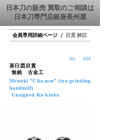
日本刀の販売 買取のご相談は
日本刀専門店銀座⻑州屋
会員専用詳細ページ
目貫 解説
/
​No.
654
茶臼図目貫
無銘 古金工
Menuki ”Cha-usu” (tea grinding
handmill)
Unsigned Ko-kinko