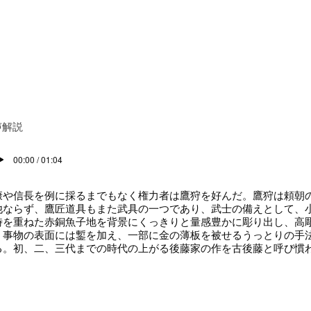
声解説
00:00 / 01:04
や信長を例に採るまでもなく権力者は鷹狩を好んだ。鷹狩は頼朝
他ならず、鷹匠道具もまた武具の一つであり、武士の備えとして、
時を重ねた赤銅魚子地を背景にくっきりと量感豊かに彫り出し、高
、事物の表面には鏨を加え、一部に金の薄板を被せるうっとりの手
る。初、二、三代までの時代の上がる後藤家の作を古後藤と呼び慣