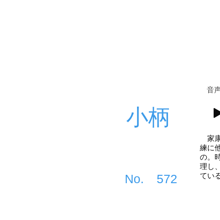
​音
小柄
家康
練に
の。
理し
てい
​No.
572