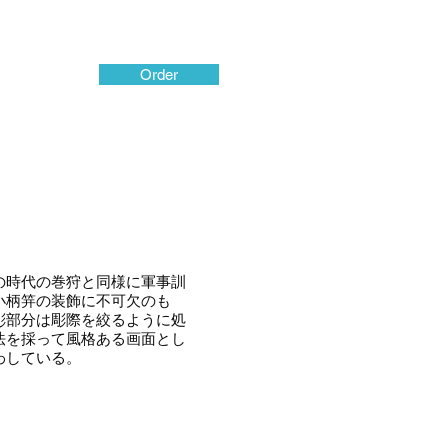
Order
の時代の巻狩と同様に軍事訓
小柄笄の装飾に不可欠のも
彫部分は彫際を絞るように処
法を採って風格ある画面とし
わしている。