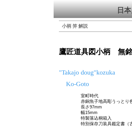
日本
小柄 笄 解説
鷹匠道具図小柄 無
"Takajo doug"kozuka
Ko-Goto
室町時代
赤銅魚子地高彫うっとり
長さ97mm
幅15mm
特製落込桐箱入
特別保存刀装具鑑定書（