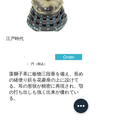
江戸時代
-
Order
-
円（税込）
藻獅子革に板物三段垂を備え、長め
の緒便り鋲を花菱座の上に設けて
る。耳の形状が精密に再現され、顎
の打ち出しも強く出来が優れてい
る。