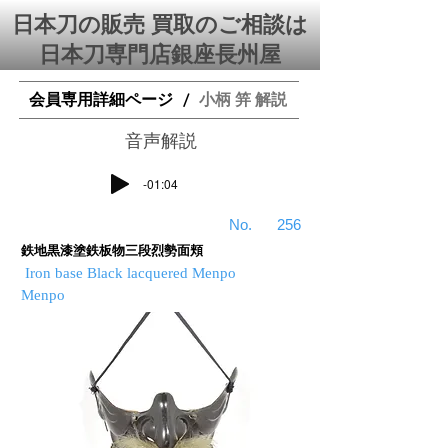
日本刀の販売 買取のご相談は
日本刀専門店銀座⻑州屋
会員専用詳細ページ
小柄 笄 解説
/
​音声解説
-01:04
​No.
256
鉄地黒漆塗鉄板物三段烈勢面頬
Iron base Black lacquered Menpo
Menpo