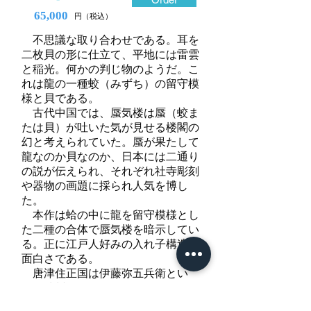
65,000
円（税込）
不思議な取り合わせである。耳を
二枚貝の形に仕立て、平地には雷雲
と稲光。何かの判じ物のようだ。こ
れは龍の一種蛟（みずち）の留守模
様と貝である。
古代中国では、蜃気楼は蜃（蛟ま
たは貝）が吐いた気が見せる楼閣の
幻と考えられていた。蜃が果たして
龍なのか貝なのか、日本には二通り
の説が伝えられ、それぞれ社寺彫刻
や器物の画題に採られ人気を博し
た。
本作は蛤の中に龍を留守模様とし
た二種の合体で蜃気楼を暗示してい
る。正に江戸人好みの入れ子構造の
面白さである。
唐津住正国は伊藤弥五兵衛とい
い、武州住正国と同一人物である。
鉄地に糸透と布目象嵌を施した古風