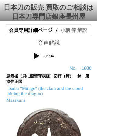
日本刀の販売 買取のご相談は
日本刀専門店銀座⻑州屋
会員専用詳細ページ
小柄 笄 解説
/
​音声解説
-01:04
​No.
1030
蜃気楼（貝に龍留守模様）図鍔（鐔） 銘 唐
津住正国
Tsuba "Mirage" (the clam and the cloud
hiding the dragon)
Masakuni