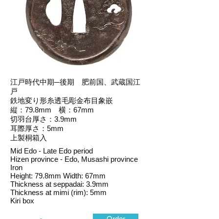
江戸時代中期─後期 肥前国、武蔵国江
戸
鉄地変り形糸透毛彫金布目象嵌
縦：79.8mm 横：67mm
切羽台厚さ：3.9mm
耳際厚さ：5mm
上製桐箱入
Mid Edo - Late Edo period
Hizen province - Edo, Musashi province
Iron
Height: 79.8mm Width: 67mm
Thickness at seppadai: 3.9mm
Thickness at mimi (rim): 5mm
Kiri box
-
Order