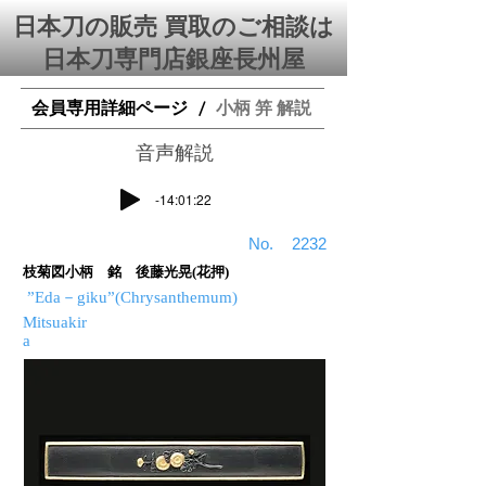
日本刀の販売 買取のご相談は
日本刀専門店銀座⻑州屋
会員専用詳細ページ
小柄 笄 解説
/
​音声解説
-14:01:22
​No.
2232
枝菊図小柄 銘 後藤光晃(花押)
”Eda－giku”(Chrysanthemum)
Mitsuakir
a