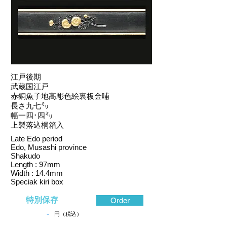
江戸後期
武蔵国江戸
赤銅魚子地高彫色絵裏板金哺
長さ九七㍉
幅一四･四㍉
上製落込桐箱入
Late Edo period
Edo, Musashi province
Shakudo
Length : 97mm
Width : 14.4mm
Speciak kiri box
特別保存
Order
-
円（税込）