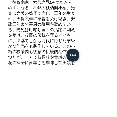
後藤宗家十六代光晃(みつあきら)
の手になる、在銘の枝菊図小柄。光
晃は光美の嫡子で文化十三年の生ま
れ。天保六年に家督を受け継ぎ、安
政三年まで幕府の御用を勤めてい
る。光晃は町彫り金工の活躍に刺激
を受け、後藤の伝統を守るととも
に、洒落てしかも時代に応じた華や
かな作品をも製作している。この小
柄の枝菊図も後藤の伝統的な作の一
つだが、一方で枝振りや量感のある
花の様子に豪華さを加味して美観を
高めている。元来は三所の揃い物で
あったと思われる。裏板金哺も掟通
りに美しい仕上げとされている。