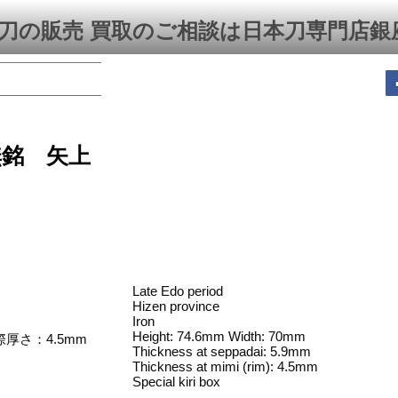
刀の販売 買取のご相談は日本刀専門店銀
無銘 矢上
Late Edo period
Hizen province
Iron
Height: 74.6mm Width: 70mm
厚さ：4.5mm
Thickness at seppadai: 5.9mm
Thickness at mimi (rim): 4.5mm
Special kiri box