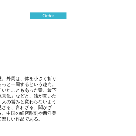
Order
透。外周は、体を小さく折り
るっと一周するという趣向。
ていたこともあった猿。最下
猿真似」などと、猿が聞いた
、人の営みと変わらないよう
見ざる、言わざる、聞かざ
う。中国の細密彫刻や西洋美
て楽しい作品である。