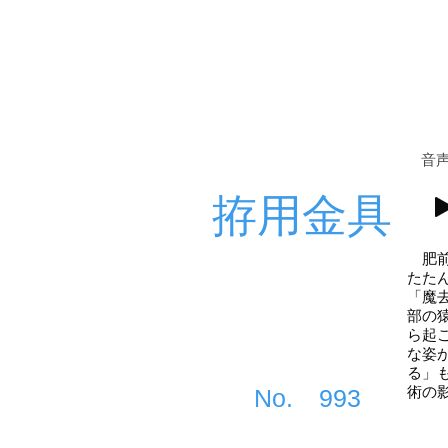
​音
拵用金具
肥前
たた
「魔
部の
ら起
な姿
る」
術の
​No.
993