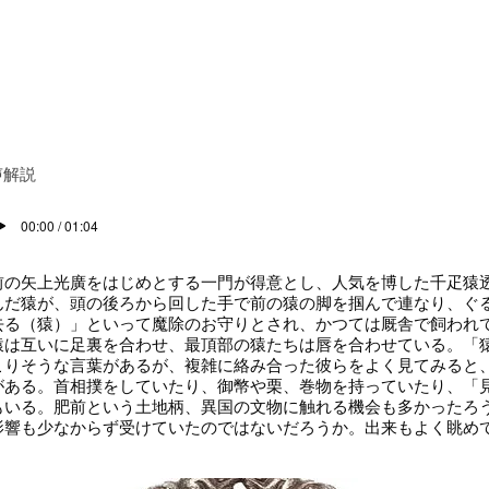
声解説
00:00 / 01:04
の矢上光廣をはじめとする一門が得意とし、人気を博した千疋猿
んだ猿が、頭の後ろから回した手で前の猿の脚を掴んで連なり、ぐ
去る（猿）」といって魔除のお守りとされ、かつては厩舎で飼われ
猿は互いに足裏を合わせ、最頂部の猿たちは唇を合わせている。「
こりそうな言葉があるが、複雑に絡み合った彼らをよく見てみると
がある。首相撲をしていたり、御幣や栗、巻物を持っていたり、「
もいる。肥前という土地柄、異国の文物に触れる機会も多かったろ
影響も少なからず受けていたのではないだろうか。出来もよく眺め