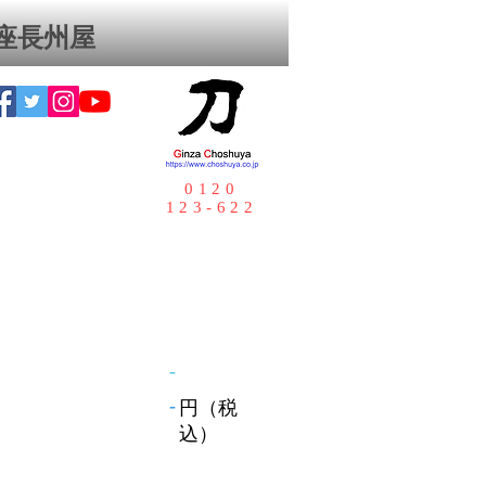
座⻑州屋
0120
123-622
-
-
円（税
込）