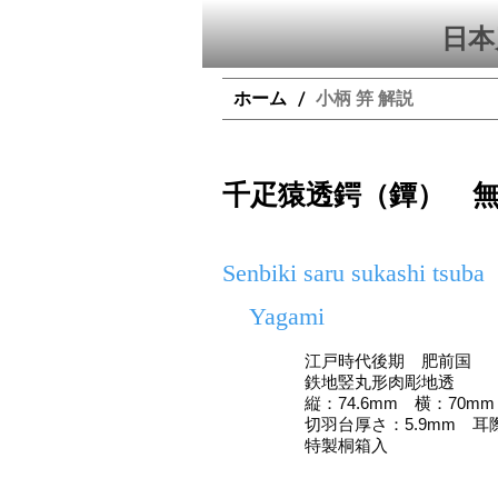
日本
ホーム
小柄 笄 解説
/
千疋猿透鍔（鐔） 
Senbiki saru sukashi tsuba
Yagami
江戸時代後期 肥前国
鉄地竪丸形肉彫地透
縦：74.6mm 横：70mm
切羽台厚さ：5.9mm 耳際
特製桐箱入