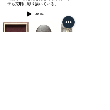
子も克明に彫り描いている。
-01:04