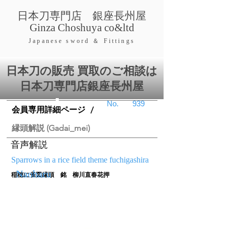
​日本刀専門店 銀座長
州屋
​Ginza Choshuya co&ltd
​Japanese swor
d ＆ Fittings
日本刀の販売 買取のご相談は
日本刀専門店銀座⻑州屋
​No.
939
会員専用詳細ページ
/
縁頭解説 (Gadai_mei)
音声解説
Sparrows in a rice field theme fuchigashira
Naoharu
稲穂に雀図縁頭 銘 柳川直春花押