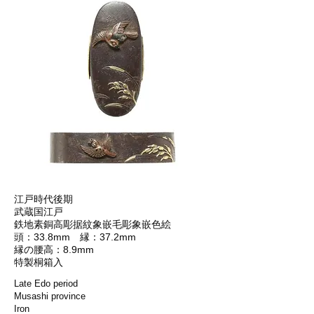
江戸時代後期
武蔵国江戸
鉄地素銅高彫据紋象嵌毛彫象嵌色絵
頭：33.8mm 縁：37.2mm
縁の腰高：8.9mm
特製桐箱入
Late Edo period
Musashi province
Iron