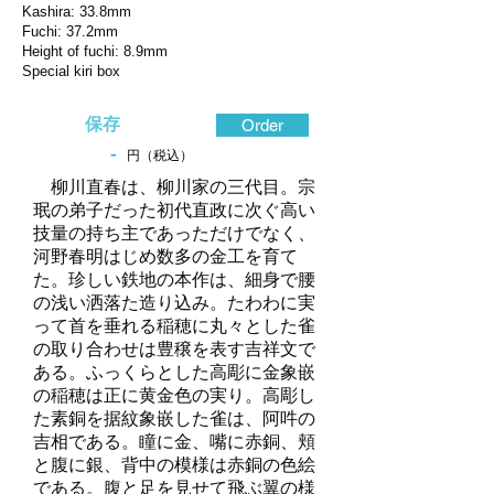
Kashira: 33.8mm
Fuchi: 37.2mm
Height of fuchi: 8.9mm
Special kiri box
保存
Order
-
円（税込）
柳川直春は、柳川家の三代目。宗
珉の弟子だった初代直政に次ぐ高い
技量の持ち主であっただけでなく、
河野春明はじめ数多の金工を育て
た。珍しい鉄地の本作は、細身で腰
の浅い洒落た造り込み。たわわに実
って首を垂れる稲穂に丸々とした雀
の取り合わせは豊穣を表す吉祥文で
ある。ふっくらとした高彫に金象嵌
の稲穂は正に黄金色の実り。高彫し
た素銅を据紋象嵌した雀は、阿吽の
吉相である。瞳に金、嘴に赤銅、頬
と腹に銀、背中の模様は赤銅の色絵
である。腹と足を見せて飛ぶ翼の様