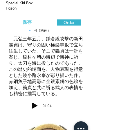
Special Kiri Box
Hozon
保存
Order
-
円（税込）
元弘三年五月、鎌倉総攻撃の新田
義貞は、守りの固い極楽寺坂で立ち
往生していた。そこで義貞は一計を
案じ、稲村ヶ﨑の海辺で海神に祈
り、太刀を海に投じたのであった。
この歴史的場面を、人物表現を得意
とした綾小路永峯が彫り描いた作。
赤銅魚子地高彫に金銀素銅の色絵を
加え、義貞と共に祈る武人の表情を
も精密に描写している。
-01:04