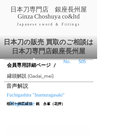
​日本刀専門店 銀座長
州屋
​Ginza Choshuya co&ltd
​Japanese swor
d ＆ Fittings
日本刀の販売 買取のご相談は
日本刀専門店銀座⻑州屋
​No.
505
会員専用詳細ページ
/
縁頭解説 (Gadai_mei)
音声解説
Fuchigashira "Inamuragasaki"
Nagamine
稲村ケ崎図縁頭 銘 永峯（花押）