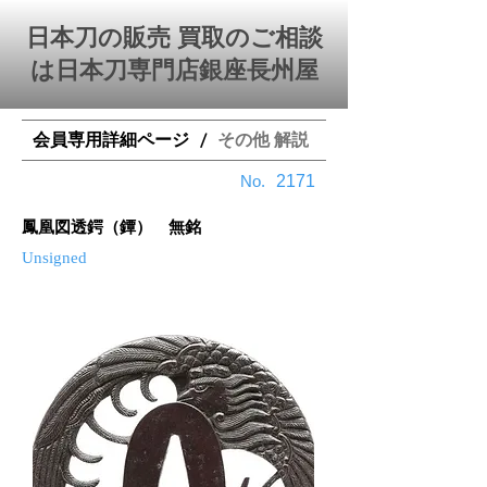
日本刀の販売 買取のご相談
は日本刀専門店銀座⻑州屋
会員専用詳細ページ
その他 解説
/
​No.
2171
鳳凰図透鍔（鐔） 無銘
Unsigned