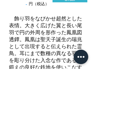
-
円（税込）
飾り羽をなびかせ超然とした
表情。大きく広げた翼と長い尾
羽で円の外周を形作った鳳凰図
透鐔。鳳凰は聖天子誕生の瑞兆
として出現すると伝えられた霊
鳥。耳にまで数種の異なる羽毛
を彫り分けた入念な作である。
鍛えの良好な鉄地を使いこなす
ことに長けた鉄元堂尚茂、尚房
に同様の作を見る。毛彫が効
き、彫り際がすっきりとした保
存完璧な良鐔である。