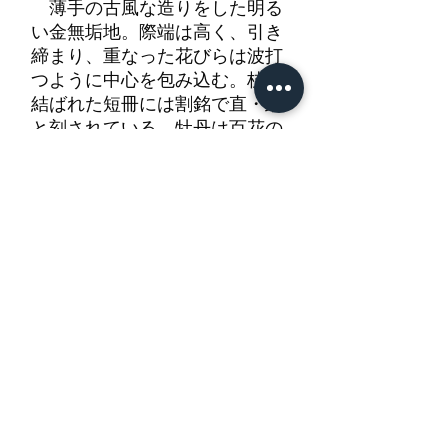
薄手の古風な造りをした明る
い金無垢地。際端は高く、引き
締まり、重なった花びらは波打
つように中心を包み込む。枝に
結ばれた短冊には割銘で直・政
と刻されている。牡丹は百花の
王と呼ばれ、富貴を象徴する高
貴な花