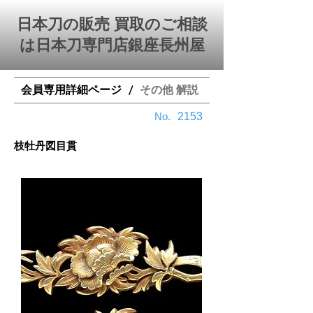
日本刀の販売 買取のご相談
は日本刀専門店銀座⻑州屋
会員専用詳細ページ
その他 解説
/
​No.
2153
枝牡丹図目貫