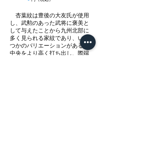
杏葉紋は豊後の大友氏が使用
し、武勲のあった武将に褒美と
して与えたことから九州北部に
多く見られる家紋であり、いく
つかのバリエーションがある。
中央をより高く打ち出し、際端
を絞ってふっくらと形作った三
双。控えめな金色絵が品良くア
クセントとなっている。