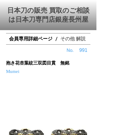
日本刀の販売 買取のご相談
は日本刀専門店銀座⻑州屋
会員専用詳細ページ
その他 解説
/
​No.
991
抱き花杏葉紋三双図目貫 無銘
Mumei