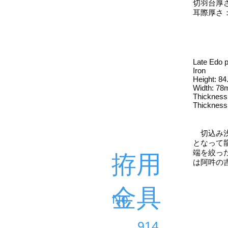
切羽台厚さ
耳際厚さ：
Late Edo p
Iron
Height: 8
Width: 7
Thickness
Thickness
切込み浅
となって
端を絞っ
拵用
は阿吽の
金具
​No.
914