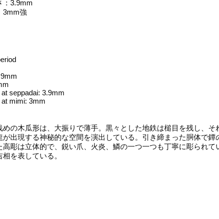
：3.9mm
3mm強
eriod
4.9mm
8mm
 at seppadai: 3.9mm
 at mimi: 3mm
めの木瓜形は、大振りで薄手。黒々とした地鉄は槌目を残し、そ
龍が出現する神秘的な空間を演出している。引き締まった胴体で鐔
た高彫は立体的で、鋭い爪、火炎、鱗の一つ一つも丁寧に彫られて
吉相を表している。