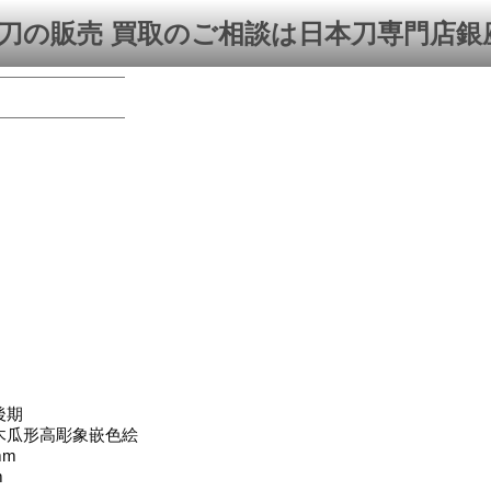
刀の販売 買取のご相談は日本刀専門店銀
後期
木瓜形高彫象嵌色絵
mm
m