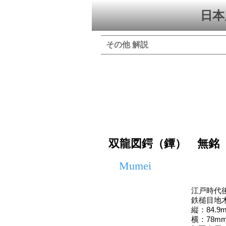
日本
その他 解説
双龍図鍔（鐔） 無銘
Mumei
江戸時代
鉄槌目地
縦：84.9
横：78m