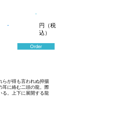
-
-
円（税
込）
Order
れらが得も言われぬ抑揚
の耳に絡む二頭の龍。際
いる。上下に展開する龍