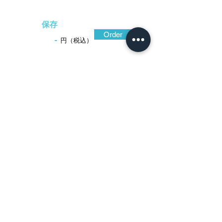
保存
Order
-
円（税込）
​音声解説
-00:05
腰に帯びた際に障りないよう小振り縦長
に造り込んだ、美しい図柄ながら実戦を考
慮した鐔。赤銅地を石目地に仕上げ、水辺
に餌を漁る鶺鴒(せきれい)を立体的な高肉に
彫り描いている。地金は赤銅一色。砂地と
空気感描写の石目地を微妙に違えており、
松樹が霧に浮かび上がるような静けさに包
まれた画面としている。薩摩金工を代表す
る知識(ちしき)派には、後藤家に学んだ知識
兼置や知識兼矩などの名工がいる。