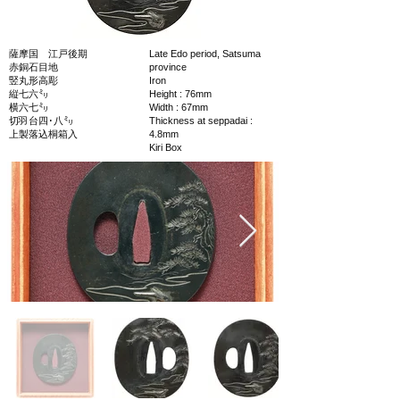
薩摩国 江戸後期
Late Edo period, Satsuma
赤銅石目地
province
竪丸形高彫
Iron
縦七六㍉
Height : 76mm
横六七㍉
Width : 67mm
切羽台四･八㍉
Thickness at seppadai :
上製落込桐箱入
4.8mm
Kiri Box