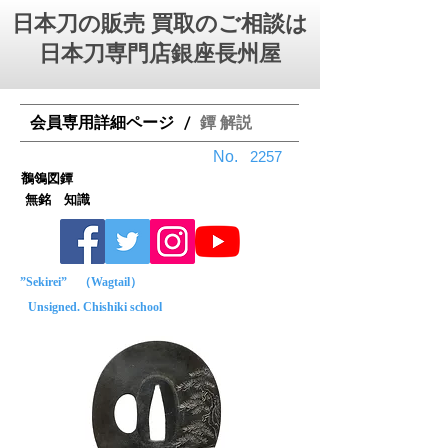
日本刀の販売 買取のご相談は
日本刀専門店銀座⻑州屋
会員専用詳細ページ
鐔 解説
/
No.
2257
鶺鴒図鐔
無銘 知識
”Sekirei” （Wagtail）
Unsigned. Chishiki school