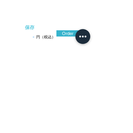
保存
Order
-
円（税込）
​音声解説
-01:04
室町時代より京に栄えた鐔工正阿弥派の
中でも、江戸中期の元禄頃に、時代を映し
出すように華やかでしかも繊細な、新趣の
美観を展開したのが政徳である。この鐔の
主題は沢蟹の棲む雪解けの頃の小川で、自
然美の文様表現。質の良い鉄地は色合い黒
く、これに溶け込むように銀で水の流れを
描き、雪輪に笹は銀と色合いを異にする二
色の金。さらに切り口の鋭い透かしを加え
ている。特筆すべきは、糸よりも細い線状