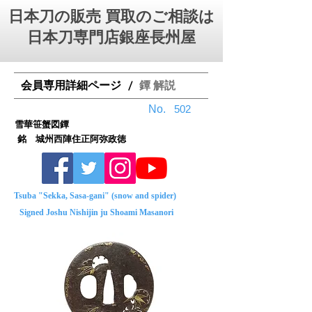
日本刀の販売 買取のご相談は
日本刀専門店銀座⻑州屋
会員専用詳細ページ
鐔 解説
/
No.
502
雪華笹蟹図鐔
銘 城州西陣住正阿弥政徳
Tsuba "Sekka, Sasa-gani" (snow and spider)
Signed Joshu Nishijin ju Shoami Masanori