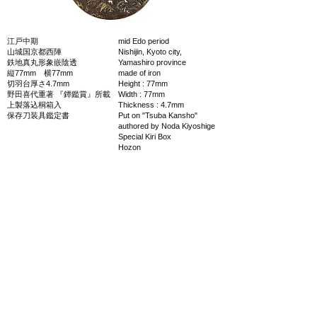
江戸中期
mid Edo period
山城国京都西陣
Nishijin, Kyoto city,
鉄地真丸形象嵌陰透
Yamashiro province
縦77mm 横77mm
made of iron
切羽台厚さ4.7mm
Height : 77mm
野田喜代重著 『鐔鑑賞』所載
Width : 77mm
上製落込桐箱入
Thickness : 4.7mm
保存刀装具鑑定書
Put on "Tsuba Kansho"
authored by Noda Kiyoshige
Special Kiri Box
Hozon