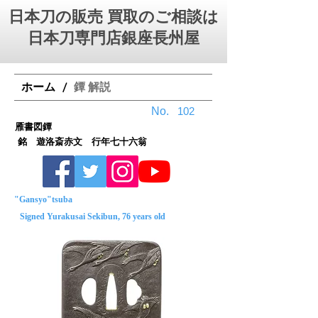
日本刀の販売 買取のご相談は
日本刀専門店銀座⻑州屋
ホーム
鐔 解説
/
No.
102
雁書図鐔
銘 遊洛斎赤文 行年七十六翁
"Gansyo"tsuba
Signed Yurakusai Sekibun, 76 years old