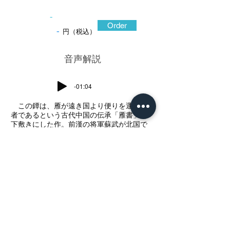
-
Order
-
円（税込）
​音声解説
-01:04
この鐔は、雁が遠き国より便りを運ぶ使
者であるという古代中国の伝承「雁書」を
下敷きにした作。前漢の将軍蘇武が北国で
とらわれの身となった際、自らの安否を記
した手紙を南に向かう雁の足に結んで故国
の皇帝に伝えたという故事による。作者
は、寛政二年に越後国村上に生まれ、江戸
の浜野家に学び、後に出羽庄内酒井家に仕
えた桂野赤文。庄内の先達土屋安親に私淑
したものであろう、鉄地を専らとして彫口
の鋭い高彫象嵌の手法を極め、迫力のある
画面を彫り表した。流れる川面は赤文の得
意とした力強い片切彫と鋤彫を組み合わせ
た彫口で、地面に打ち施された濃密な石目