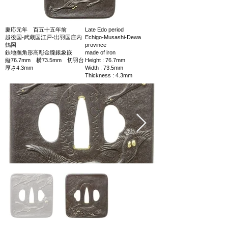
慶応元年 百五十五年前
Late Edo period
越後国‐武蔵国江戸‐出羽国庄内
Echigo-Musashi-Dewa
鶴岡
province
鉄地撫角形高彫金朧銀象嵌
made of iron
縦76.7mm 横73.5mm 切羽台
Height : 76.7mm
厚さ4.3mm
Width : 73.5mm
Thickness : 4.3mm