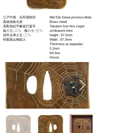
江戸中期 出羽国秋田
Mid Edo Dewa province Akita
真鍮地角丸形
Brass metal
高彫色絵平象嵌打返耳
Takabori Iroe hira zogan
縦八七･二㍉ 横八七･三㍉
uchikaeshi mimi
切羽台厚さ五･二㍉
height : 87.2mm
特製落込桐箱入
Width : 87.3mm
Thickness at seppadai :
5.2mm
Kiri box
Hozon