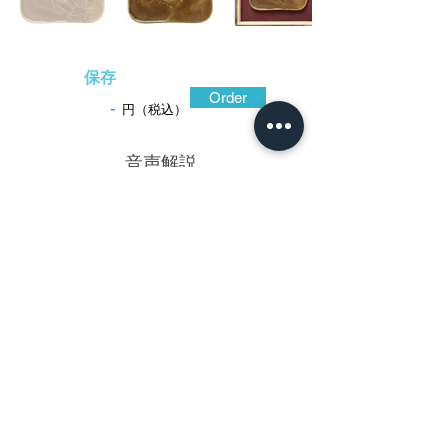
保存
Order
-
円（税込）
​音声解説
-01:04
蜘蛛は知識のある昆虫として尊ばれ、装
剣小道具にも好んで採られている。石川重
定は秋田正阿弥派の金工で藤左衛門(藤兵衛)
と称し、後藤通乗に学んで後藤風の赤銅魚
子地の高彫表現を得意としたが、この鐔は
正阿弥流の高彫表現からなる作で、真鍮地
に赤銅の蜘蛛を印象深く高彫表現してい
る。地金は厚手の真鍮地を磨地に仕上げ、
耳際を鋤き下げて打ち返し、地面に抑揚変
化をつけている。蜘蛛は銀平象嵌になる巣
の中にあって存在感を示し、総体に迫力の