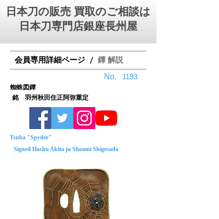
日本刀の販売 買取のご相談は
日本刀専門店銀座⻑州屋
会員専用詳細ページ
鐔 解説
/
No.
1193
蜘蛛図鐔
銘 羽州秋田住正阿弥重定
Tsuba "Spyder"
Signed Hashu Akita ju Shoami Shigesada