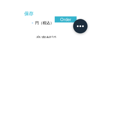
保存
Order
-
円（税込）
​音声解説
-01:04
大輪の菊花を鐔全面に意匠した赤坂五代
目忠時の作。赤坂鐔の醍醐味は、独特の意
匠からなる曲線構成の透かしが生み出す景
色にある。菊花形耳のバランスが良く、葉
もまた大胆に花に重ね添えて変化に富み、
透しも自然な曲線を成し、殊に花の先端が
くるっと曲がった様子が美しい。色黒くね
っとりとした光沢がある地鉄、わずかに碁
石形に仕立てられたなだらかな地面、そこ
に施された微かな毛彫。いずれも赤坂美の
要素として完成している。