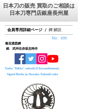
日本刀の販売 買取のご相談は
日本刀専門店銀座⻑州屋
会員専用詳細ページ
鐔 解説
/
No.
699
菊花透図鐔
銘 武州住赤坂忠時作
Tsuba "Kikka" sukashi (Chrysanthemum)
Signed Bushu ju Akasaka Tadatoki saku