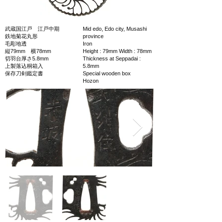
武蔵国江戸 江戸中期
Mid edo, Edo city, Musashi
鉄地菊花丸形
province
毛彫地透
Iron
縦79mm 横78mm
Height : 79mm Width : 78mm
切羽台厚さ5.8mm
Thickness at Seppadai :
上製落込桐箱入
5.8mm
保存刀剣鑑定書
Special wooden box
Hozon