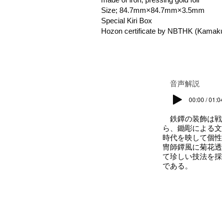
Size; 84.7mm×84.7mm×3.5mm
Special Kiri Box
Hozon certificate by NBTHK (Kamak
​音声解説
00:00 / 01:0
鉄鐔の装飾は戦
ら、鋤彫による文
時代を映して個性
冑師鐔風に菊花透
て珍しい技法を採
である。