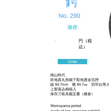
鍔
No.
290
保存
-
円（税
込）
Order
桃山時代
鉄地真丸形鋤下彫地透金箔押
縦 84.7mm 横 84.7㎜ 切羽台厚さ 
上製落込桐箱入
保存刀装具鑑定書（鎌倉）
Momoyama period
made of iron, pressing gold foil