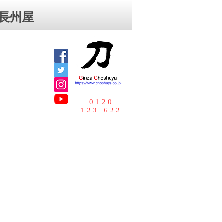
⻑州屋
0120
123-622