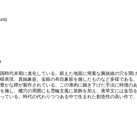
ura)
4
国時代末期に進化している。鍛えた地面に簡素な腕抜緒の穴を開け
様表現、真鍮象嵌、金銀の布目象嵌を施したものなど多様である
豊かな鐔が製作されている。この薄肉に鋤き下げた手法に特徴の
を施し、櫃穴の周囲にも雪輪文風に装飾を加え、唐草文には金箔
っている。時代の代わりつつある中で生まれた創造性の高い作で