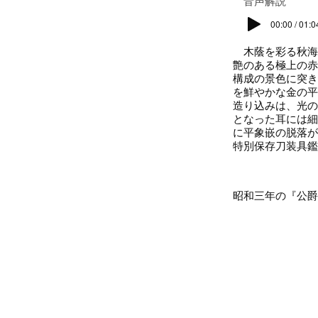
​音声解説
00:00 / 01:0
木蔭を彩る秋海棠
艶のある極上の赤
構成の景色に突き
を鮮やかな金の平
造り込みは、光の
となった耳には細
に平象嵌の脱落が
特別保存刀装具鑑
昭和三年の『公爵