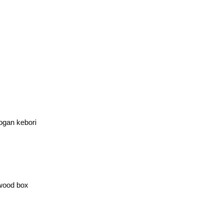
ogan kebori
wood box