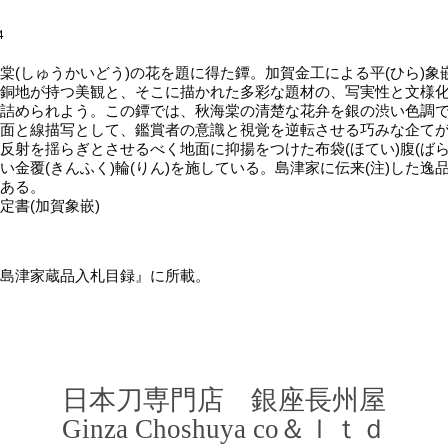
4
(しゅうかいどう)の花を題に得た鐔。加賀金工による平(ひら)象嵌
銅地が持つ美観と、そこに描かれた多彩な題材の、写実性と文様
詰められよう。この鐔では、秋海棠の清楚な花弁を銀の渋い色調
面と線描写として、鑑賞者の意識と視覚を逆転させる巧みな企て
反射を揺らぎとさせるべく地面に抑揚をつけた布袋(ほてい)腹(ばら
い金覆(きんふく)輪(りん)を施している。島津家に伝来(注)した逸
ある。
定書(加賀象嵌)
島津家蔵品入札目録』に所載。
​日本刀専門店 銀座長
州屋
​Ginza Choshuya co＆ｌｔｄ