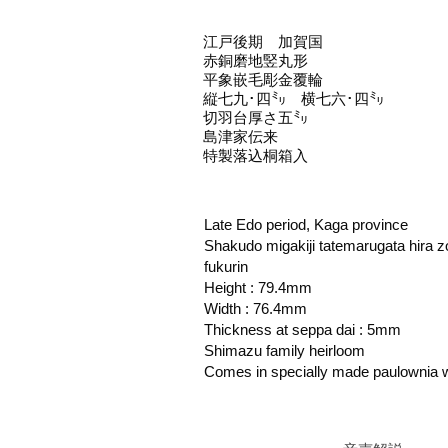
江戸後期 加賀国
赤銅磨地竪丸形
平象嵌毛彫金覆輪
縦七九･四㍉ 横七六･四㍉
切羽台厚さ五㍉
島津家伝来
特製落込桐箱入
Late Edo period, Kaga province
Shakudo migakiji tatemarugata hira z
fukurin
Height : 79.4mm
Width : 76.4mm
Thickness at seppa dai : 5mm
Shimazu family heirloom
Comes in specially made paulownia 