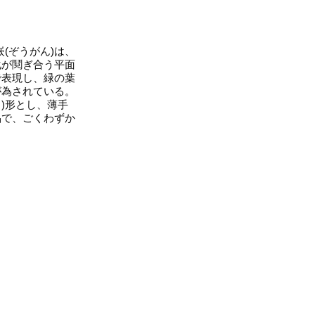
(ぞうがん)は、
化が鬩ぎ合う平面
で表現し、緑の葉
が為されている。
)形とし、薄手
品で、ごくわずか