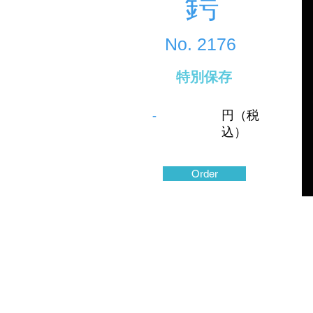
鍔
No.
2176
特別保存
-
円（税
込）
Order