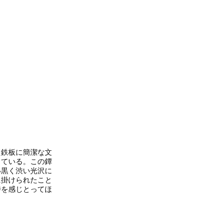
鉄板に簡潔な文
っている。この鐔
い黒く渋い光沢に
に掛けられたこと
時を感じとってほ