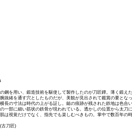
4
の鋼を用い、鍛造技術を駆使して製作したのが刀匠鐔。薄く鍛えた
腕抜緒を通す穴としたものだが、美観が見出されて鑑賞の要とな
横長の寸法は時代の上がる証し。鎚の痕跡が残された鉄地は色合
の一部に細い筋状の鉄骨が現われている。透かしの位置から太刀
肌は視覚だけでなく、指先でも楽しむべきもの。掌中で数百年の
(古刀匠)