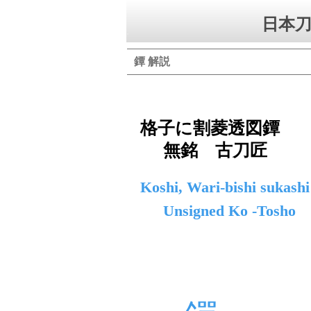
日本刀
鐔 解説
格子に割菱透図鐔
無銘 古刀匠
Koshi, Wari-bishi sukashi
Unsigned Ko -Tosho