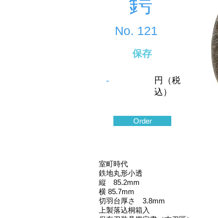
鍔
No.
121
保存
-
円（税
込）
Order
室町時代
鉄地丸形小透
縦 85.2mm
横 85.7mm
切羽台厚さ 3.8mm
上製落込桐箱入