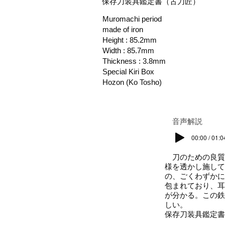
保存刀装具鑑定書（古刀匠）
Muromachi period
made of iron
Height : 85.2mm
Width : 85.7mm
Thickness : 3.8mm
Special Kiri Box
Hozon (Ko Tosho)
​音声解説
00:00 / 01:0
刀のための良質
様を透かし施して
の、ごくわずかに
包まれており、耳
が分かる。この鉄
しい。
保存刀装具鑑定書