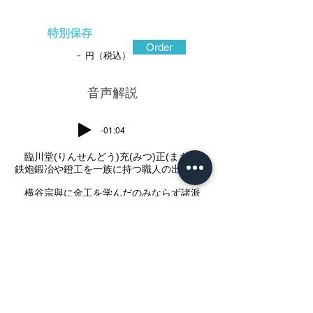
特別保存
Order
-
円（税込）
​音声解説
-01:04
臨川堂(りんせんどう)充(みつ)正(まさ)は
鉄炮鍛冶や鐙工を一族に持つ職人の出身。
横谷宗與に金工を学んだのみならず諸派
の技術を習得して独創的表現を開拓した名
工。
この鐔も、横谷風にこだわることなく、川
の流れや枯木の表情、雲間の月などに構成
美を求めている。
極上質の赤銅地を磨地に仕立て、一部に石
目地を施して川辺の夜霧を表現。