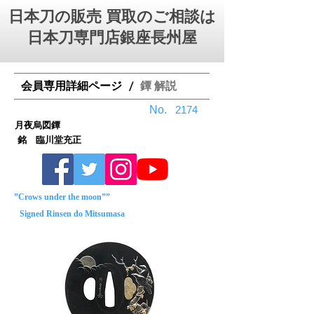
日本刀の販売 買取のご相談は
日本刀専門店銀座⻑州屋
会員専用詳細ページ
鐔 解説
/
No.
2174
月夜烏図鐔
銘 臨川堂充正
”Crows under the moon””
Signed Rinsen do Mitsumasa