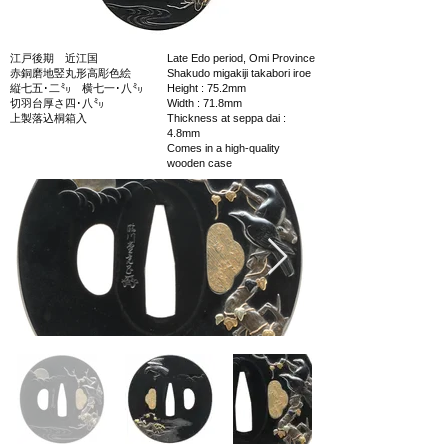
江戸後期 近江国
Late Edo period, Omi Province
赤銅磨地竪丸形高彫色絵
Shakudo migakiji takabori iroe
縦七五･二㍉ 横七一･八㍉
Height : 75.2mm
切羽台厚さ四･八㍉
Width : 71.8mm
上製落込桐箱入
Thickness at seppa dai :
4.8mm
Comes in a high-quality
wooden case