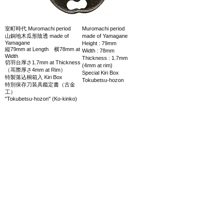
室町時代 Muromachi period
Muromachi period
山銅地木瓜形陰透 made of
made of Yamagane
Yamagane
Height : 79mm
縦79mm at Length 横78mm at
Width : 78mm
Width
Thickness : 1.7mm
切羽台厚さ1.7mm at Thickness
(4mm at rim)
（耳際厚さ4mm at Rim）
Special Kiri Box
特製落込桐箱入 Kiri Box
Tokubetsu-hozon
特別保存刀装具鑑定書（古金
工）
"Tokubetsu-hozon" (Ko-kinko)