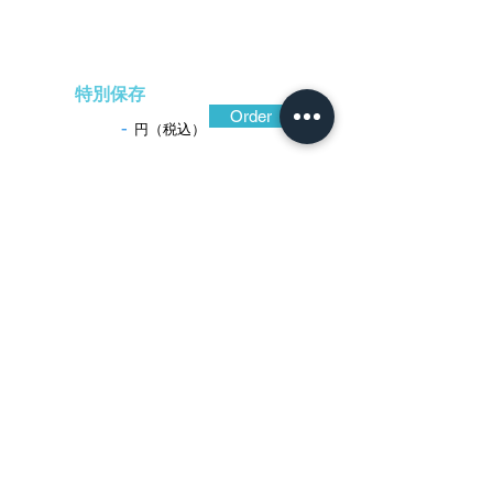
特別保存
Order
-
円（税込）
​音声解説
-01:04
形の定まらない大透を大胆に施した、実
戦の時代の鐔。片手で打ち振るうに適した
軽量の刀に装着されていたものであろう、
薄手の重ねも操作性の追求。渋い色合いの
山銅地を打ち延ばして耳を桶底式に高く仕
立て、地面には鎚の痕跡を残 しており、
所々に瘤(鉄鐔における鉄骨)のような景色が
窺えて味わいが格別。時代の上がる鐔に多
い、禅に通じて図柄の意味を深く突き詰め
ることへの重要性を窺わせる作である。