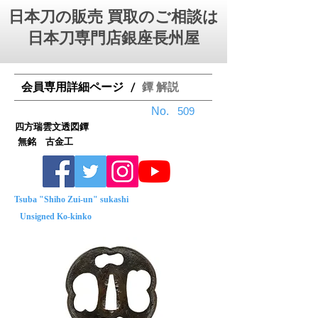
日本刀の販売 買取のご相談は
日本刀専門店銀座⻑州屋
会員専用詳細ページ
鐔 解説
/
No.
509
四方瑞雲文透図鐔
無銘 古金工
Tsuba "Shiho Zui-un" sukashi
Unsigned Ko-kinko