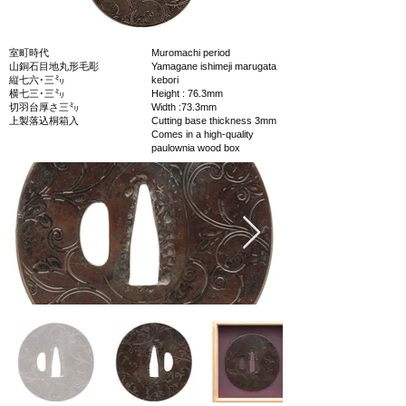
室町時代
Muromachi period
山銅石目地丸形毛彫
Yamagane ishimeji marugata
縦七六･三㍉
kebori
横七三･三㍉
Height : 76.3mm
切羽台厚さ三㍉
Width :73.3mm
上製落込桐箱入
Cutting base thickness 3mm
Comes in a high-quality
paulownia wood box