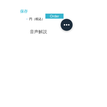
保存
Order
-
円（税込）
​音声解説
-00:39
簡素な造り込みになる古様式の鐔。唐草
は永遠の成長を暗示しているもので、世界
各地に古くから存在している。
陽の光を受けて伸ばす蔓の様子に自然の力
を感じるのであろう、様々な器物に唐草模
様が採られている。この鐔も、深味のある
色調の山(やま)銅(がね)地の表面に簡潔な唐
草模様を毛彫したもので、その周囲に細か
な地文を打ち込んで唐草文様を際立たせて
いる。毛彫の曲線は大らかで、葉にも打ち
込み文が加えられている。
保存刀装具鑑定書(古金工)