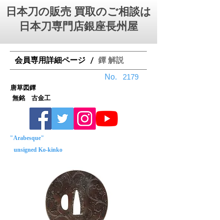
日本刀の販売 買取のご相談は
日本刀専門店銀座⻑州屋
会員専用詳細ページ
鐔 解説
/
No.
2179
唐草図鐔
無銘 古金工
"Arabesque"
unsigned Ko-kinko