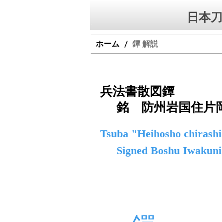
日本刀
ホーム
鐔 解説
/
兵法書散図鐔
銘 防州岩国住片
Tsuba "Heihosho chirashi"
Signed Boshu Iwakuni