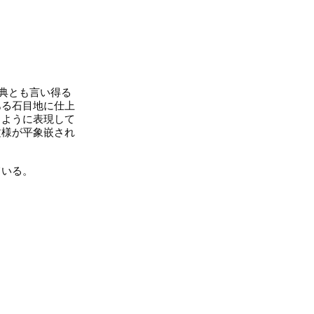
典とも言い得る
ある石目地に仕上
るように表現して
文様が平象嵌され
ている。