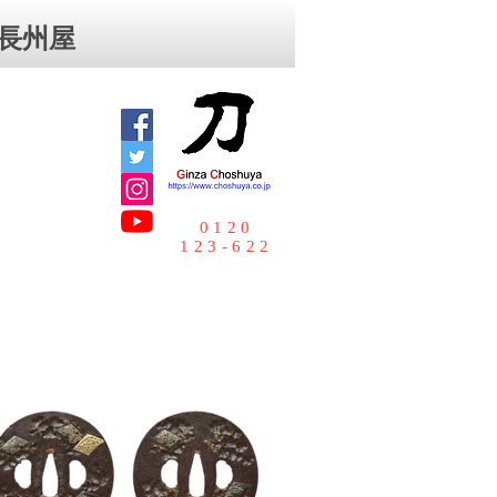
⻑州屋
0120
123-622