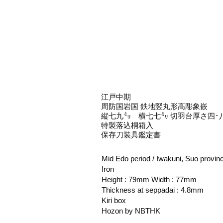
江戸中期
周防国岩国 鉄地竪丸形高彫象嵌
縦七九㍉ 横七七㍉ 切羽台厚さ四･
特製落込桐箱入
保存刀装具鑑定書
Mid Edo period / Iwakuni, Suo provin
Iron
Height : 79mm Width : 77mm
Thickness at seppadai : 4.8mm
Kiri box
Hozon by NBTHK