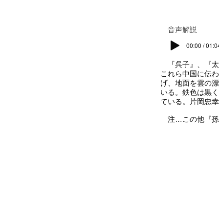
​音声解説
00:00 / 01:0
『呉子』、『太宗
これら中国に伝わ
げ、地面を雲の漂
いる。鉄色は黒く
ている。片岡忠幸
注…この他『孫