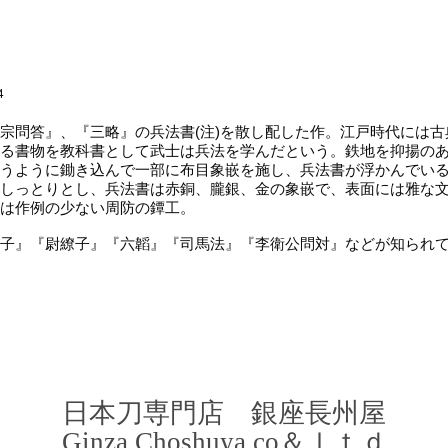
4
問答』、『三略』の兵法書(注)を散し配した作。江戸時代には古
る書物を教科書として武士は兵法を学んだという。鉄地を抑揚の
うように鋤き込んで一部に布目象嵌を施し、兵法書が浮かんでい
しっとりとし、兵法書は赤銅、朧銀、金の象嵌で、表面には雅な
は作例の少ない周防の鐔工。
子』『尉繚子』『六韜』『司馬法』『李衛公問対』などが知られ
​日本刀専門店 銀座長
州屋
​Ginza Choshuya co＆ｌｔｄ